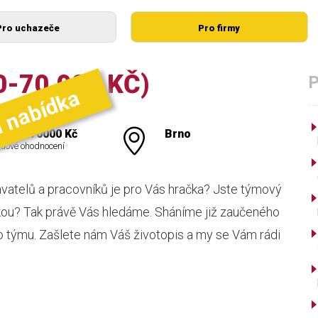
Pro uchazeče
Pro firmy
-70.000 KČ)
í nabídka
000 - 70000 Kč
Brno
dové ohodnocení
vatelů a pracovníků je pro Vás hračka? Jste týmový
kou? Tak právě Vás hledáme. Sháníme již zaučeného
o týmu. Zašlete nám Váš životopis a my se Vám rádi