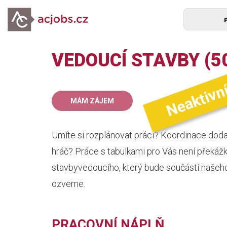
VEDOUCÍ STAVBY (50
Neaktivn
50
MÁM ZÁJEM
mz
Umíte si rozplánovat práci? Koordinace doda
hráč? Práce s tabulkami pro Vás není překáž
stavbyvedoucího, který bude součástí našeh
ozveme.
PRACOVNÍ NÁPLŇ