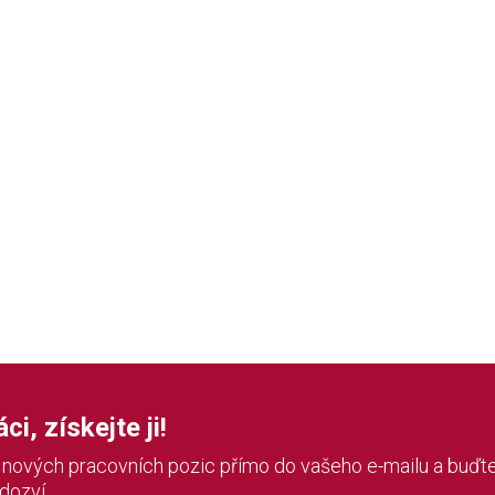
i, získejte ji!
í nových pracovních pozic přímo do vašeho e-mailu a buďte
 dozví.