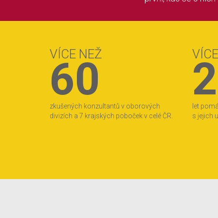
VÍCE NEŽ
VÍC
60
2
zkušených konzultantů v oborových
let pom
divizích a 7 krajských poboček v celé ČR.
s jejich