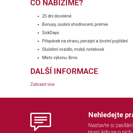
CO NABÍZÍME?
25 dní dovolené
Bonusy, osobní ohodnocení, prémie
SickDays
Příspěvek na stravu, penzijní a životní pojištění
Služební vozidlo, mobil, notebook
Místo výkonu: Brno
DALŠÍ INFORMACE
Zobrazit více
Nehledejte prác
Nastavte si zasílán
první, kdo se o nich