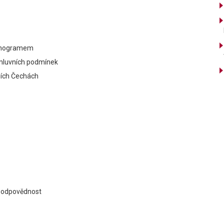
monogramem
smluvních podmínek
žních Čechách
 zodpovědnost