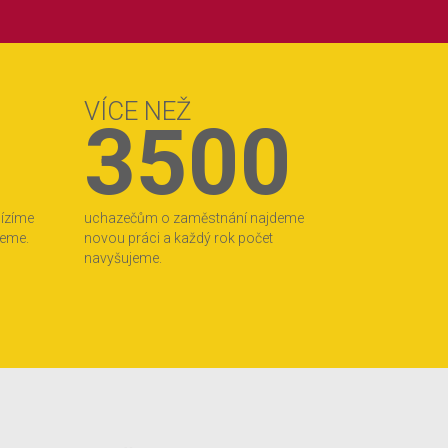
VÍCE NEŽ
3500
bízíme
uchazečům o zaměstnání najdeme
jeme.
novou práci a každý rok počet
navyšujeme.