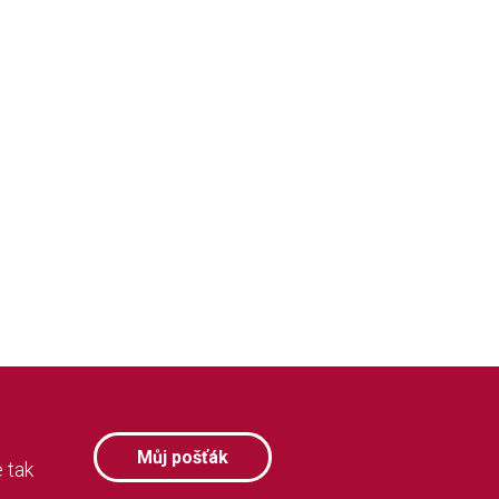
Můj pošťák
 tak