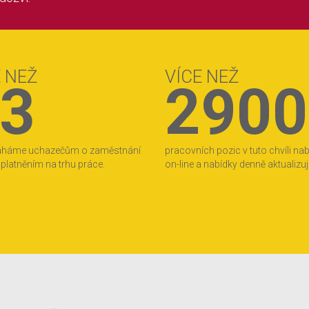
E NEŽ
VÍCE NEŽ
3
2900
áháme uchazečům o zaměstnání
pracovních pozic v tuto chvíli na
 uplatněním na trhu práce.
on-line a nabídky denně aktualizu