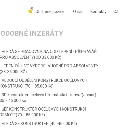
0
Oblíbené pozice
O nás
Kontakty
CZ
PODOBNÉ INZERÁTY
HLEDÁ SE PRACOVNÍK NA ODD. LEPENÍ - PŘÍPRAVÁŘ I
PRO ABSOLVENTY(OD 33.000 KČ)
LEPENÍ DÍLŮ VE VÝROBĚ -VHODNÉ PRO ABSOLVENTY
(33-36.000 KČ)
VEDOUCÍ ODDĚLENÍ KONSTRUKCE OCELOVÝCH
KONSTRUKCÍ (70. - 85.000 Kč)
3D konstruktér ocelových konstrukcí - stavař(Junior)
35. - 45.000 Kč
ŠÉF KONSTRUKTÉR OCELOVÝCH KONSTRUKCÍ I
REMOTE(70. - 85.000 Kč)
HLEDÁ SE KONSTRUKTÉR (40.-46.000 Kč)