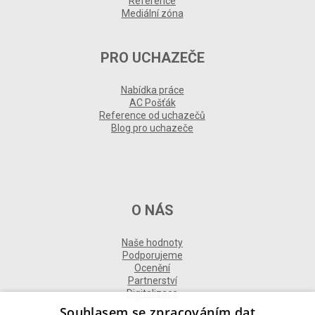
Reference
Mediální zóna
PRO UCHAZEČE
Nabídka práce
AC Pošťák
Reference od uchazečů
Blog pro uchazeče
O NÁS
Naše hodnoty
Podporujeme
Ocenění
Partnerství
Digitalizace
Souhlasem se zpracováním dat