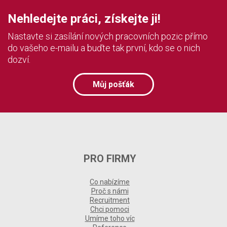
Nehledejte práci, získejte ji!
Nastavte si zasílání nových pracovních pozic přímo
do vašeho e-mailu a buďte tak první, kdo se o nich
dozví.
Můj pošťák
PRO FIRMY
Co nabízíme
Proč s námi
Recruitment
Chci pomoci
Umíme toho víc