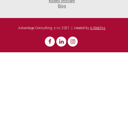
Kodex chování
Blog
Advantage Consulting, s.r.o. 2021 | created by
A-WebSys