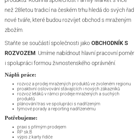
než 28letou tradicí na českém trhu hledá do svých řad
nové tváře, které budou rozvíjet obchod s mraženým
zbožím.
Staňte se součástí společnosti jako
OBCHODNÍK S
ROZVOZEM
. Umíme nabídnout hlavní pracovní poměr
i spolupráci formou živnostenského oprávnění.
Náplň práce:
rozvoz a prodej mražených produktů ve zvoleném regionu
proaktivní oslovování stávajících i nových zákazníků
rozvoz letáků v rámci prodeje mražených a suchých
produktů
plánování tras ve spolupráci s nadřízeným
týmové porady a reporting nadřízenému
Potřebujeme:
praxi s přímým prodejem
ŘP sk.B
výpis z karty řidiče