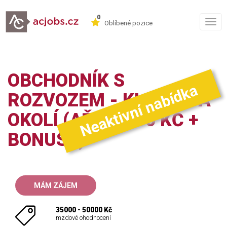
0
Togg
Oblíbené pozice
navig
OBCHODNÍK S
Neaktivní nabídka
ROZVOZEM - KLADNO A
OKOLÍ (AŽ 50 000 KČ +
BONUSY)
MÁM ZÁJEM
35000 - 50000 Kč
mzdové ohodnocení