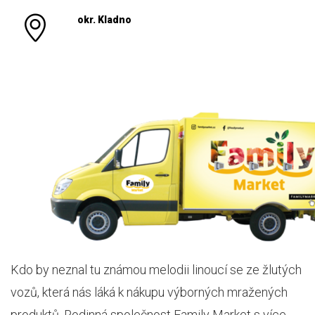
okr. Kladno
Kdo by neznal tu známou melodii linoucí se ze žlutých
vozů, která nás láká k nákupu výborných mražených
produktů. Rodinná společnost Family Market s více