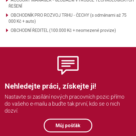
ACCOUNT MANAGER - GLOBÁLNÍ VÝROBCE TECHNOLOGICKÝCH
ŘEŠENÍ
OBCHODNÍK PRO ROZVOJ TRHU - ČECHY (s odměnami až 75
000 Kč + auto)
OBCHODNÍ ŘEDITEL (100.000 Kč + neomezené provize)
Nehledejte práci, získejte ji!
Nastavte si zasílání nových pracovních pozic přímo
do vašeho e-mailu a buďte tak první, kdo se o nich
dozví.
Můj pošťák