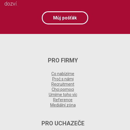
dozví.
Můj pošťák
PRO FIRMY
Co nabízíme
Proč s námi
Recruitment
Chci pomoci
Umíme toho víc
Reference
Mediální zóna
PRO UCHAZEČE