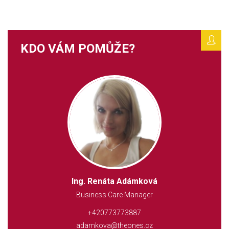
KDO VÁM POMŮŽE?
Ing. Renáta Adámková
Business Care Manager
+420773773887
adamkova@theones.cz