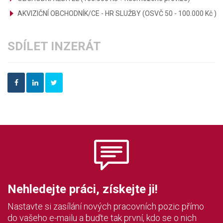
AKVIZIČNÍ OBCHODNÍK/CE - HR SLUŽBY (OSVČ 50 - 100.000 Kč )
SDÍLET INZERÁT
Nehledejte práci, získejte ji!
Nastavte si zasílání nových pracovních pozic přímo
do vašeho e-mailu a buďte tak první, kdo se o nich