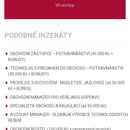
WhatsApp
PODOBNÉ INZERÁTY
OBCHODNÍ ZÁSTUPCE – POTRAVINÁŘSTVÍ (45.000 Kč +
BONUSY)
TECHNOLOG S PŘESAHEM DO OBCHODU – POTRAVINÁŘSTVÍ
(45.000 Kč + BONUSY)
PRODEJCE S ROZVOZEM - MODLETICE, JAŽLOVICE (až 50 000
Kč + BONUS)
OBCHODNÍ MANAŽER PRO VEŘEJNOU DOPRAVU
SPECIALISTA OBCHODU A KALKULACÍ (až 45.000 Kč)
ACCOUNT MANAGER - GLOBÁLNÍ VÝROBCE TECHNOLOGICKÝCH
ŘEŠENÍ
OBCHODNÍ ŘEDITEL (100.000 Kč + neomezené provize)