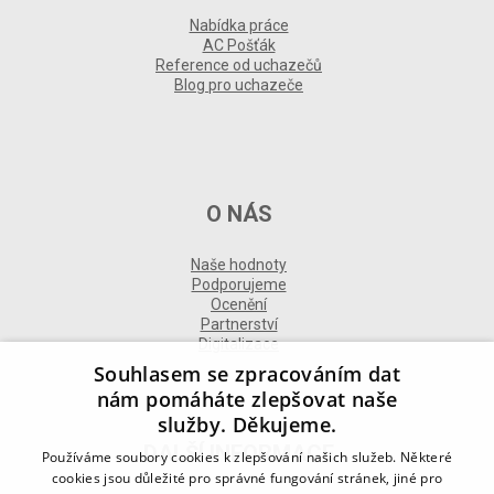
Nabídka práce
AC Pošťák
Reference od uchazečů
Blog pro uchazeče
O NÁS
Naše hodnoty
Podporujeme
Ocenění
Partnerství
Digitalizace
Souhlasem se zpracováním dat
nám pomáháte zlepšovat naše
služby. Děkujeme.
DALŠÍ INFORMACE
Používáme soubory cookies k zlepšování našich služeb. Některé
cookies jsou důležité pro správné fungování stránek, jiné pro