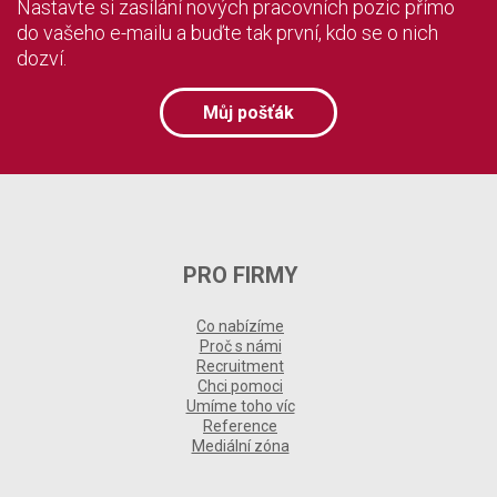
Nastavte si zasílání nových pracovních pozic přímo
do vašeho e-mailu a buďte tak první, kdo se o nich
dozví.
Můj pošťák
PRO FIRMY
Co nabízíme
Proč s námi
Recruitment
Chci pomoci
Umíme toho víc
Reference
Mediální zóna