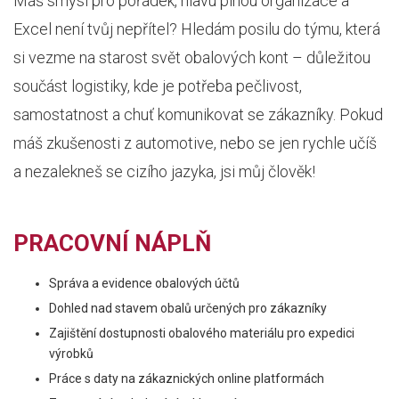
Máš smysl pro pořádek, hlavu plnou organizace a
Excel není tvůj nepřítel? Hledám posilu do týmu, která
si vezme na starost svět obalových kont – důležitou
součást logistiky, kde je potřeba pečlivost,
samostatnost a chuť komunikovat se zákazníky. Pokud
máš zkušenosti z automotive, nebo se jen rychle učíš
a nezalekneš se cizího jazyka, jsi můj člověk!
PRACOVNÍ NÁPLŇ
Správa a evidence obalových účtů
Dohled nad stavem obalů určených pro zákazníky
Zajištění dostupnosti obalového materiálu pro expedici
výrobků
Práce s daty na zákaznických online platformách