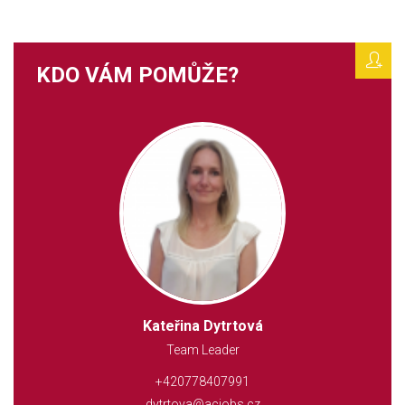
KDO VÁM POMŮŽE?
Kateřina Dytrtová
Team Leader
+420778407991
dytrtova@acjobs.cz