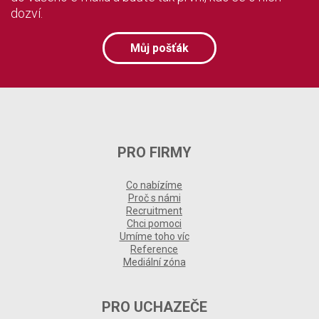
dozví.
Můj pošťák
PRO FIRMY
Co nabízíme
Proč s námi
Recruitment
Chci pomoci
Umíme toho víc
Reference
Mediální zóna
PRO UCHAZEČE