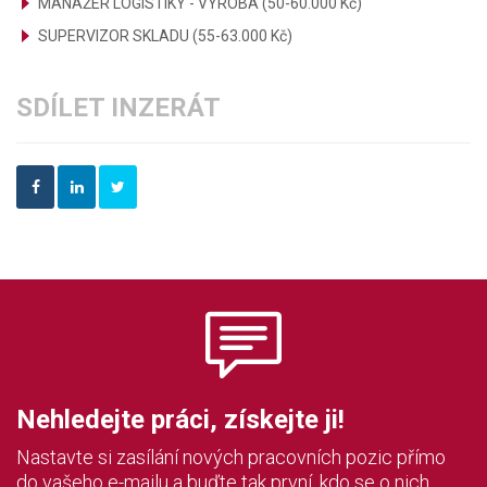
MANAŽER LOGISTIKY - VÝROBA (50-60.000 Kč)
SUPERVIZOR SKLADU (55-63.000 Kč)
SDÍLET INZERÁT
Nehledejte práci, získejte ji!
Nastavte si zasílání nových pracovních pozic přímo
do vašeho e-mailu a buďte tak první, kdo se o nich