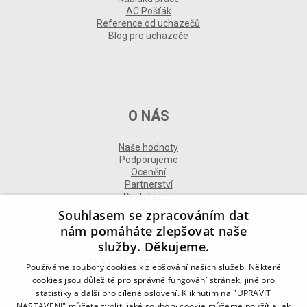
AC Pošťák
Reference od uchazečů
Blog pro uchazeče
O NÁS
Naše hodnoty
Podporujeme
Ocenění
Partnerství
Digitalizace
Souhlasem se zpracováním dat
nám pomáháte zlepšovat naše
služby. Děkujeme.
DALŠÍ INFORMACE
Používáme soubory cookies k zlepšování našich služeb. Některé
cookies jsou důležité pro správné fungování stránek, jiné pro
statistiky a další pro cílené oslovení. Kliknutím na "UPRAVIT
Kontakt
NASTAVENÍ" můžete zvolit, jaké soubory cookie můžeme použít a jak