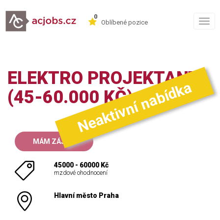
0
Togg
Oblíbené pozice
navig
ELEKTRO PROJEKTANT
Neaktivní nabídka
(45-60.000 KČ)
MÁM ZÁJEM
45000 - 60000 Kč
mzdové ohodnocení
Hlavní město Praha