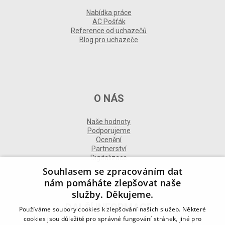
Nabídka práce
AC Pošťák
Reference od uchazečů
Blog pro uchazeče
O NÁS
Naše hodnoty
Podporujeme
Ocenění
Partnerství
Digitalizace
Souhlasem se zpracováním dat
nám pomáháte zlepšovat naše
služby. Děkujeme.
DALŠÍ INFORMACE
Používáme soubory cookies k zlepšování našich služeb. Některé
cookies jsou důležité pro správné fungování stránek, jiné pro