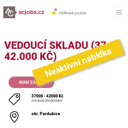
0
Togg
Oblíbené pozice
navig
VEDOUCÍ SKLADU (37-
Neaktivní nabídka
42.000 KČ)
MÁM ZÁJEM
37000 - 42000 Kč
mzdové ohodnocení
okr. Pardubice