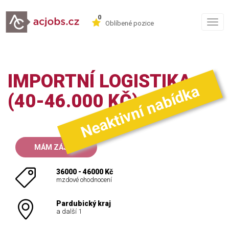
0
Togg
Oblíbené pozice
navig
IMPORTNÍ LOGISTIKA
Neaktivní nabídka
(40-46.000 KČ)
MÁM ZÁJEM
36000 - 46000 Kč
mzdové ohodnocení
Pardubický kraj
a další 1