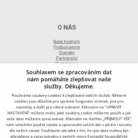
O NÁS
Naše hodnoty
Podporujeme
Ocenění
Partnerství
Digitalizace
Souhlasem se zpracováním dat
nám pomáháte zlepšovat naše
služby. Děkujeme.
DALŠÍ INFORMACE
Používáme soubory cookies k zlepšování našich služeb. Některé
cookies jsou důležité pro správné fungování stránek, jiné pro
statistiky a další pro cílené oslovení. Kliknutím na "UPRAVIT
Kontakt
NASTAVENÍ" můžete zvolit, jaké soubory cookie můžeme použít a jak
Naše odborné divize
vaše data můžeme zpracovávat. Kliknutím na tlačítko „PŘIJMOUT VŠE“
Naše pobočky
nám umožníte použití cookie a zpracování vašich dat v plném rozsahu
Zásady zpracování osobních údajů
dle našich zásad. Souhlasíte tak také s tím, že tyto data mohou být
Všeobecné podmínky
přenášeny a zpracovávány v zemích mimo Evropský hospodářský
Kodex chování