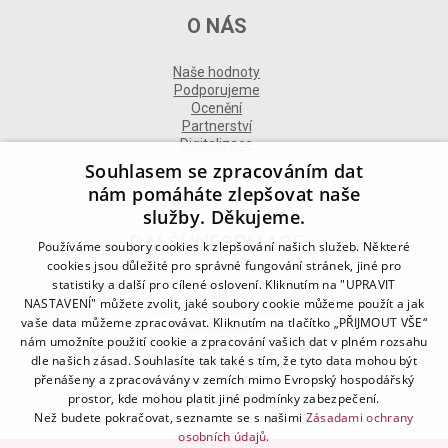
O NÁS
Naše hodnoty
Podporujeme
Ocenění
Partnerství
Digitalizace
Souhlasem se zpracováním dat
nám pomáháte zlepšovat naše
služby. Děkujeme.
DALŠÍ INFORMACE
Používáme soubory cookies k zlepšování našich služeb. Některé
cookies jsou důležité pro správné fungování stránek, jiné pro
statistiky a další pro cílené oslovení. Kliknutím na "UPRAVIT
Kontakt
NASTAVENÍ" můžete zvolit, jaké soubory cookie můžeme použít a jak
Naše odborné divize
vaše data můžeme zpracovávat. Kliknutím na tlačítko „PŘIJMOUT VŠE“
Naše pobočky
nám umožníte použití cookie a zpracování vašich dat v plném rozsahu
Zásady zpracování osobních údajů
dle našich zásad. Souhlasíte tak také s tím, že tyto data mohou být
Všeobecné podmínky
přenášeny a zpracovávány v zemích mimo Evropský hospodářský
Kodex chování
Blog
prostor, kde mohou platit jiné podmínky zabezpečení.
Než budete pokračovat, seznamte se s našimi
Zásadami ochrany
osobních údajů.