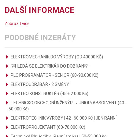
DALŠÍ INFORMACE
Zobrazit více
PODOBNÉ INZERÁTY
ELEKTROMECHANIK DO VÝROBY (OD 40000 KČ)
💡HLEDÁ SE ELEKTRIKÁŘ DO DOBŘAN💡
PLC PROGRAMÁTOR - SENIOR (60-90.000 Kč)
ELEKTROÚDRŽBÁŘ - 2 SMĚNY
ELEKTRO KONSTRUKTÉR (45-62.000 Kč)
TECHNICKO OBCHODNÍ INŽENÝR - JUNIOR/ABSOLVENT (40 -
50.000 Kč)
ELEKTROTECHNIK VÝROBY | 42–60.000 KČ | JEN RANNÍ
ELEKTROPROJEKTANT (60-70.000 KČ)
Technický lídr údržby | Ranní směna | 50-55.000 Kč