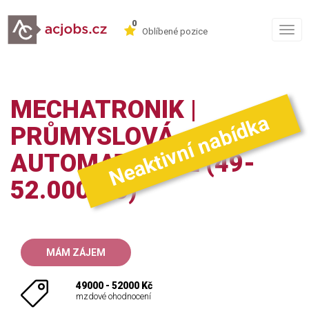
0
Togg
Oblíbené pozice
navig
MECHATRONIK |
Neaktivní nabídka
PRŮMYSLOVÁ
AUTOMATIZACE (49-
52.000 KČ)
MÁM ZÁJEM
49000 - 52000 Kč
mzdové ohodnocení