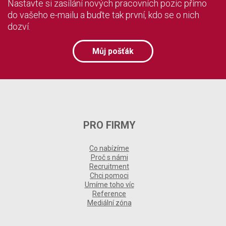
Nastavte si zasílání nových pracovních pozic přímo
do vašeho e-mailu a buďte tak první, kdo se o nich
dozví.
Můj pošťák
PRO FIRMY
Co nabízíme
Proč s námi
Recruitment
Chci pomoci
Umíme toho víc
Reference
Mediální zóna