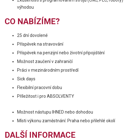
Zkušenosti s programováním strojů (CNC, PLC, roboty)
výhodou
CO NABÍZÍME?
25 dní dovolené
Příspěvek na stravování
Příspěvek na penzijní nebo životní připojištění
Možnost zaučení v zahraničí
Práci v mezinárodním prostředí
Sick days
Flexibilní pracovní dobu
Příležitost i pro ABSOLVENTY
Možnost nástupu IHNED nebo dohodou
Místi výkonu zaměstnání: Praha nebo přilehlé okolí
DALŠÍ INFORMACE