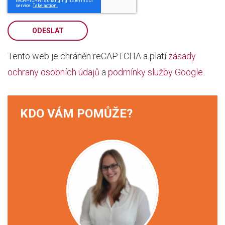
ODESLAT
Tento web je chráněn reCAPTCHA a platí
zásady
ochrany osobních údajů
a
podmínky služby Google
.
KDO VÁM POMŮŽE?