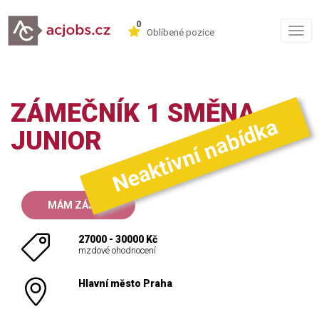
0
Togg
Oblíbené pozice
navig
ZÁMEČNÍK 1 SMĚNA
Neaktivní nabídka
JUNIOR
MÁM ZÁJEM
27000 - 30000 Kč
mzdové ohodnocení
Hlavní město Praha