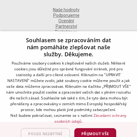
Naše hodnoty
Podporujeme
Ocenění
Partnerství
Digitalizace
Souhlasem se zpracováním dat
nám pomáháte zlepšovat naše
služby. Děkujeme.
DALŠÍ INFORMACE
Používáme soubory cookies k zlepšování našich služeb. Některé
cookies jsou důležité pro správné fungování stránek, jiné pro
statistiky a další pro cílené oslovení. Kliknutím na "UPRAVIT
Kontakt
NASTAVENÍ" můžete zvolit, jaké soubory cookie můžeme použít a jak
Naše odborné divize
vaše data můžeme zpracovávat. Kliknutím na tlačítko „PŘIJMOUT VŠE“
Naše pobočky
nám umožníte použití cookie a zpracování vašich dat v plném rozsahu
Zásady zpracování osobních údajů
dle našich zásad. Souhlasíte tak také s tím, že tyto data mohou být
Všeobecné podmínky
přenášeny a zpracovávány v zemích mimo Evropský hospodářský
Kodex chování
Blog
prostor, kde mohou platit jiné podmínky zabezpečení.
Než budete pokračovat, seznamte se s našimi
Zásadami ochrany
osobních údajů.
Advantage Consulting, s.r.o. 2021 | created by
A-WebSys
POUZE NEZBYTNÉ
PŘIJMOUT VŠE