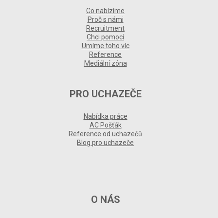
Co nabízíme
Proč s námi
Recruitment
Chci pomoci
Umíme toho víc
Reference
Mediální zóna
PRO UCHAZEČE
Nabídka práce
AC Pošťák
Reference od uchazečů
Blog pro uchazeče
O NÁS