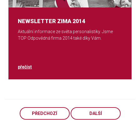
NEWSLETTER ZIMA 2014
Aktuální informace ze světa personalistiky. Jsme
TOP Odpovědná firma 2014 také díky Vám.
přečíst
PŘEDCHOZÍ
DALŠÍ