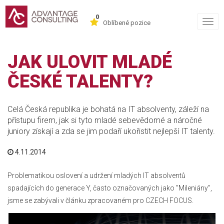
0
Togg
Oblíbené pozice
navig
JAK ULOVIT MLADÉ
ČESKÉ TALENTY?
Celá Česká republika je bohatá na IT absolventy, záleží na
přístupu firem, jak si tyto mladé sebevědomé a náročné
juniory získají a zda se jim podaří ukořistit nejlepší IT talenty.
4.11.2014
Problematikou oslovení a udržení mladých IT absolventů
spadajících do generace Y, často označovaných jako "Mileniány",
jsme se zabývali v článku zpracovaném pro CZECH FOCUS.