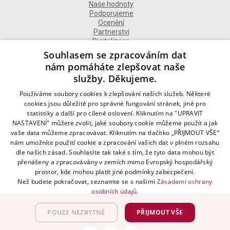
Naše hodnoty
Podporujeme
Ocenění
Partnerství
Digitalizace
Souhlasem se zpracováním dat
nám pomáháte zlepšovat naše
služby. Děkujeme.
DALŠÍ INFORMACE
Používáme soubory cookies k zlepšování našich služeb. Některé
cookies jsou důležité pro správné fungování stránek, jiné pro
statistiky a další pro cílené oslovení. Kliknutím na "UPRAVIT
Kontakt
NASTAVENÍ" můžete zvolit, jaké soubory cookie můžeme použít a jak
Naše odborné divize
vaše data můžeme zpracovávat. Kliknutím na tlačítko „PŘIJMOUT VŠE“
Naše pobočky
nám umožníte použití cookie a zpracování vašich dat v plném rozsahu
Zásady zpracování osobních údajů
dle našich zásad. Souhlasíte tak také s tím, že tyto data mohou být
Všeobecné podmínky
přenášeny a zpracovávány v zemích mimo Evropský hospodářský
Kodex chování
Blog
prostor, kde mohou platit jiné podmínky zabezpečení.
Než budete pokračovat, seznamte se s našimi
Zásadami ochrany
osobních údajů.
Advantage Consulting, s.r.o. 2021 | created by
A-WebSys
POUZE NEZBYTNÉ
PŘIJMOUT VŠE