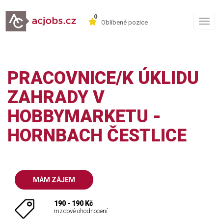
0
Togg
Oblíbené pozice
navig
PRACOVNICE/K ÚKLIDU
ZAHRADY V
HOBBYMARKETU -
HORNBACH ČESTLICE
MÁM ZÁJEM
190 - 190 Kč
mzdové ohodnocení