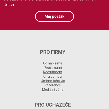
dozví.
Můj pošťák
PRO FIRMY
Co nabízíme
Proč s námi
Recruitment
Chci pomoci
Umíme toho víc
Reference
Mediální zóna
PRO UCHAZEČE