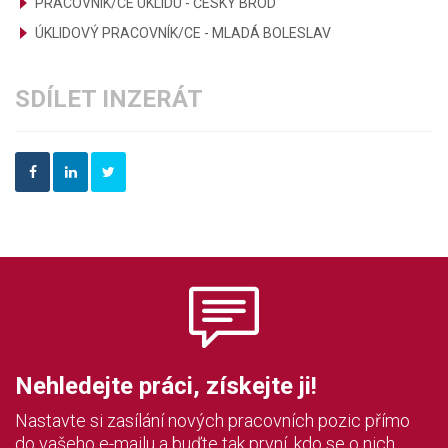
PRACOVNÍK/CE ÚKLIDU - ČESKÝ BROD
ÚKLIDOVÝ PRACOVNÍK/CE - MLADÁ BOLESLAV
SDÍLET INZERÁT
Nehledejte práci, získejte ji!
Nastavte si zasílání nových pracovních pozic přímo
do vašeho e-mailu a buďte tak první, kdo se o nich