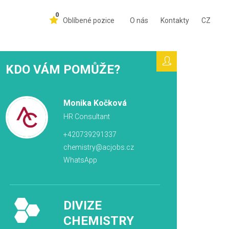
0
Oblíbené pozice
O nás
Kontakty
CZ
KDO VÁM POMŮŽE?
Monika Kočková
HR Consultant
+420739291337
chemistry@acjobs.cz
WhatsApp
DIVIZE
CHEMISTRY