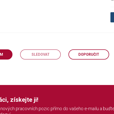
EM
SLEDOVAT
DOPORUČIT
i, získejte ji!
í nových pracovních pozic přímo do vašeho e-mailu a buďte