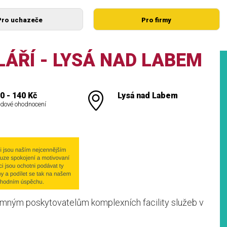
Pro uchazeče
Pro firmy
LÁŘÍ - LYSÁ NAD LABEM
0 - 140 Kč
Lysá nad Labem
dové ohodnocení
amným poskytovatelům komplexních facility služeb v