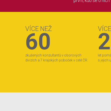
první, kdo se o nich
VÍCE NEŽ
VÍC
60
2
zkušených konzultantů v oborových
let pom
divizích a 7 krajských poboček v celé ČR.
s jejich