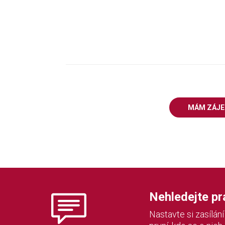
MÁM ZÁJ
Nehledejte prác
Nastavte si zasílán