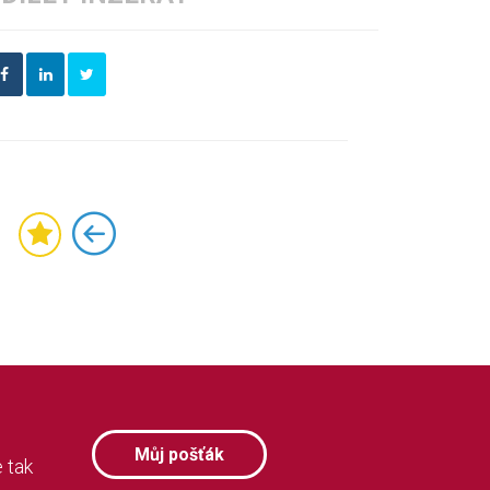
Můj pošťák
 tak