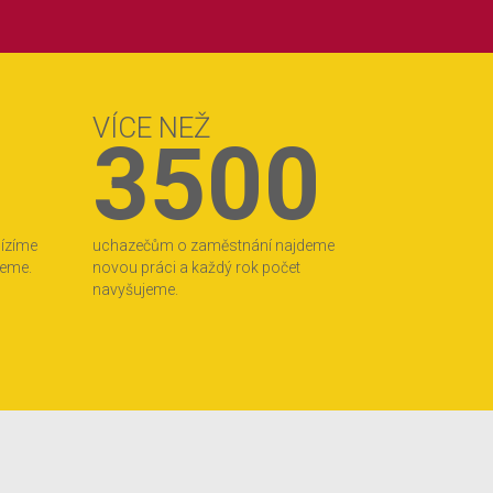
VÍCE NEŽ
3500
bízíme
uchazečům o zaměstnání najdeme
jeme.
novou práci a každý rok počet
navyšujeme.