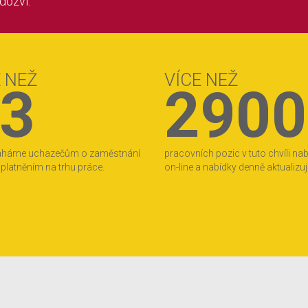
 dozví.
E NEŽ
VÍCE NEŽ
3
2900
áháme uchazečům o zaměstnání
pracovních pozic v tuto chvíli na
 uplatněním na trhu práce.
on-line a nabídky denně aktualizu