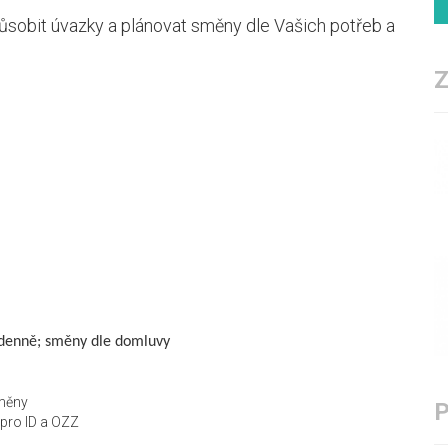
ůsobit úvazky a plánovat směny dle Vašich potřeb a
y denně; směny dle domluvy
měny
 pro ID a OZZ