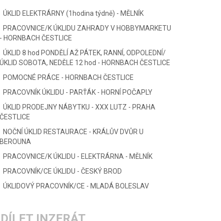
ÚKLID ELEKTRÁRNY (1hodina týdně) - MĚLNÍK
PRACOVNICE/K ÚKLIDU ZAHRADY V HOBBYMARKETU
- HORNBACH ČESTLICE
ÚKLID 8 hod PONDĚLÍ AŽ PÁTEK, RANNÍ, ODPOLEDNÍ/
ÚKLID SOBOTA, NEDĚLE 12 hod - HORNBACH ČESTLICE
POMOCNÉ PRÁCE - HORNBACH ČESTLICE
PRACOVNÍK ÚKLIDU - PARŤÁK - HORNÍ POČAPLY
ÚKLID PRODEJNY NÁBYTKU - XXX LUTZ - PRAHA
ČESTLICE
NOČNÍ ÚKLID RESTAURACE - KRÁLŮV DVŮR U
BEROUNA
PRACOVNICE/K ÚKLIDU - ELEKTRÁRNA - MĚLNÍK
PRACOVNÍK/CE ÚKLIDU - ČESKÝ BROD
ÚKLIDOVÝ PRACOVNÍK/CE - MLADÁ BOLESLAV
DÍLET INZERÁT