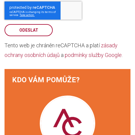
ODESLAT
Tento web je chráněn reCAPTCHA a platí
zásady
ochrany osobních údajů
a
podmínky služby Google
.
KDO VÁM POMŮŽE?