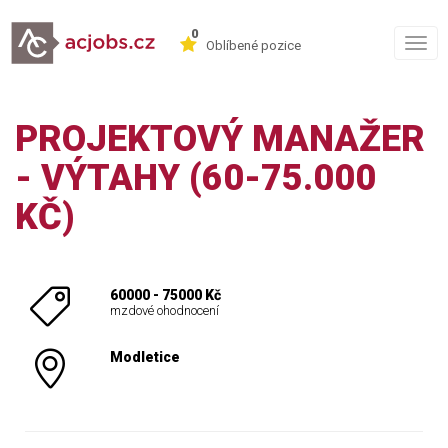
0
Togg
Oblíbené pozice
navig
PROJEKTOVÝ MANAŽER
- VÝTAHY (60-75.000
KČ)
60000 - 75000 Kč
mzdové ohodnocení
Modletice