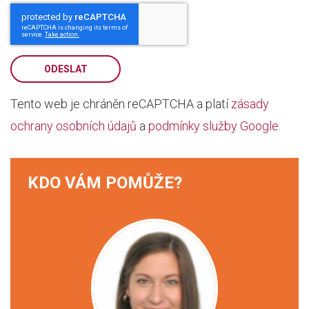
ODESLAT
Tento web je chráněn reCAPTCHA a platí
zásady
ochrany osobních údajů
a
podmínky služby Google
.
KDO VÁM POMŮŽE?