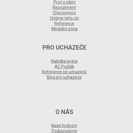
Proč s námi
Recruitment
Chci pomoci
Umíme toho víc
Reference
Mediální zóna
PRO UCHAZEČE
Nabídka práce
AC Pošťák
Reference od uchazečů
Blog pro uchazeče
O NÁS
Naše hodnoty
Podporujeme