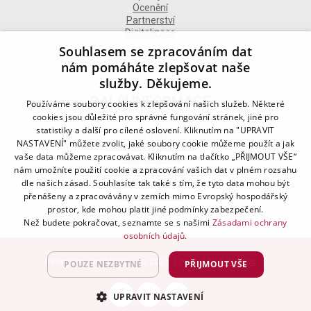
Ocenění
Partnerství
Digitalizace
Souhlasem se zpracováním dat
nám pomáháte zlepšovat naše
služby. Děkujeme.
DALŠÍ INFORMACE
Používáme soubory cookies k zlepšování našich služeb. Některé
cookies jsou důležité pro správné fungování stránek, jiné pro
statistiky a další pro cílené oslovení. Kliknutím na "UPRAVIT
Kontakt
NASTAVENÍ" můžete zvolit, jaké soubory cookie můžeme použít a jak
Naše odborné divize
vaše data můžeme zpracovávat. Kliknutím na tlačítko „PŘIJMOUT VŠE“
Naše pobočky
nám umožníte použití cookie a zpracování vašich dat v plném rozsahu
Zásady zpracování osobních údajů
dle našich zásad. Souhlasíte tak také s tím, že tyto data mohou být
Všeobecné podmínky
Kodex chování
přenášeny a zpracovávány v zemích mimo Evropský hospodářský
Blog
prostor, kde mohou platit jiné podmínky zabezpečení.
Než budete pokračovat, seznamte se s našimi
Zásadami ochrany
osobních údajů.
Advantage Consulting, s.r.o. 2021 | created by
A-WebSys
POUZE NEZBYTNÉ
PŘIJMOUT VŠE
UPRAVIT NASTAVENÍ