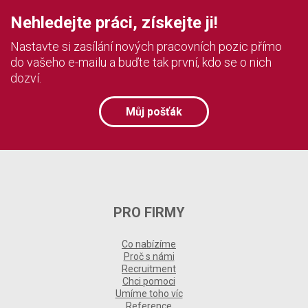
Nehledejte práci, získejte ji!
Nastavte si zasílání nových pracovních pozic přímo
do vašeho e-mailu a buďte tak první, kdo se o nich
dozví.
Můj pošťák
PRO FIRMY
Co nabízíme
Proč s námi
Recruitment
Chci pomoci
Umíme toho víc
Reference