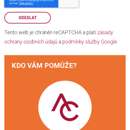
ODESLAT
Tento web je chráněn reCAPTCHA a platí
zásady
ochrany osobních údajů
a
podmínky služby Google
.
KDO VÁM POMŮŽE?