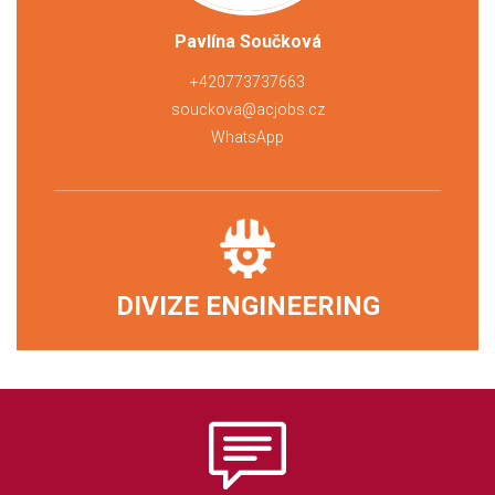
Pavlína Součková
+420773737663
souckova@acjobs.cz
WhatsApp
DIVIZE ENGINEERING