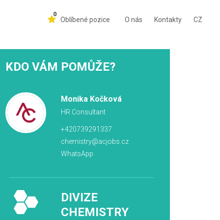
0
Oblíbené pozice
O nás
Kontakty
CZ
KDO VÁM POMŮŽE?
Monika Kočková
HR Consultant
+420739291337
chemistry@acjobs.cz
WhatsApp
DIVIZE
CHEMISTRY