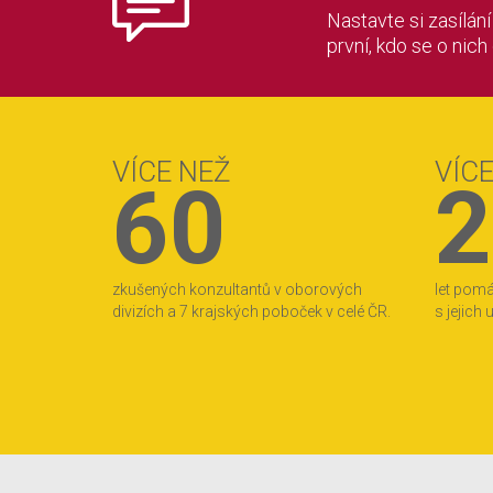
Nastavte si zasílán
první, kdo se o nich
VÍCE NEŽ
VÍC
60
2
zkušených konzultantů v oborových
let pom
divizích a 7 krajských poboček v celé ČR.
s jejich