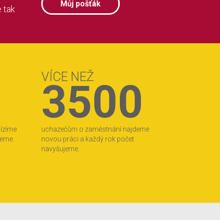
Můj pošťák
 tak
VÍCE NEŽ
3500
bízíme
uchazečům o zaměstnání najdeme
jeme.
novou práci a každý rok počet
navyšujeme.