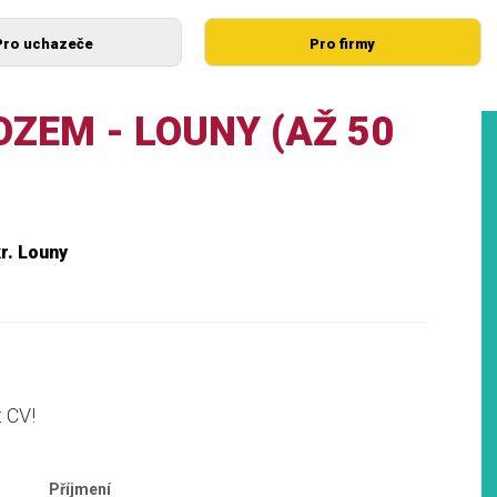
Pro uchazeče
Pro firmy
ZEM - LOUNY (AŽ 50
r. Louny
t CV!
Příjmení