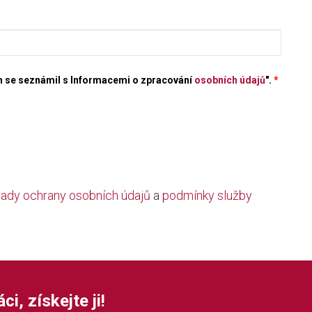
em se seznámil s Informacemi o zpracování
osobních údajů
".
*
ady ochrany osobních údajů
a
podmínky služby
i, získejte ji!