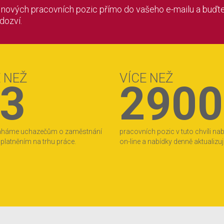
í nových pracovních pozic přímo do vašeho e-mailu a buďte
 dozví.
E NEŽ
VÍCE NEŽ
3
2900
áháme uchazečům o zaměstnání
pracovních pozic v tuto chvíli na
 uplatněním na trhu práce.
on-line a nabídky denně aktualizu