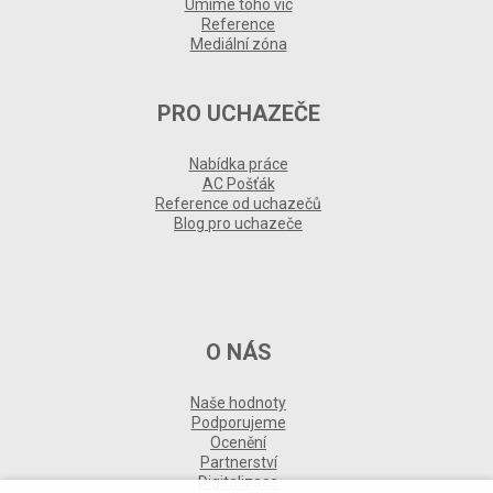
Umíme toho víc
Reference
Mediální zóna
PRO UCHAZEČE
Nabídka práce
AC Pošťák
Reference od uchazečů
Blog pro uchazeče
O NÁS
Naše hodnoty
Podporujeme
Ocenění
Partnerství
Digitalizace