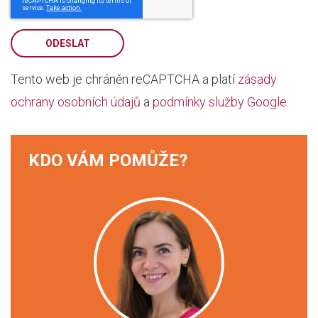
ODESLAT
Tento web je chráněn reCAPTCHA a platí
zásady
ochrany osobních údajů
a
podmínky služby Google
.
KDO VÁM POMŮŽE?