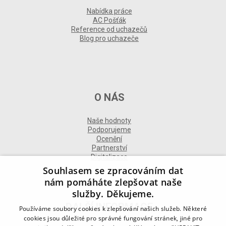
Nabídka práce
AC Pošťák
Reference od uchazečů
Blog pro uchazeče
O NÁS
Naše hodnoty
Podporujeme
Ocenění
Partnerství
Digitalizace
Souhlasem se zpracováním dat
nám pomáháte zlepšovat naše
služby. Děkujeme.
DALŠÍ INFORMACE
Používáme soubory cookies k zlepšování našich služeb. Některé
cookies jsou důležité pro správné fungování stránek, jiné pro