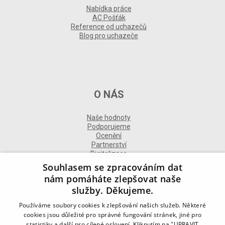
Nabídka práce
AC Pošťák
Reference od uchazečů
Blog pro uchazeče
O NÁS
Naše hodnoty
Podporujeme
Ocenění
Partnerství
Digitalizace
Souhlasem se zpracováním dat
nám pomáháte zlepšovat naše
služby. Děkujeme.
DALŠÍ INFORMACE
Používáme soubory cookies k zlepšování našich služeb. Některé
cookies jsou důležité pro správné fungování stránek, jiné pro
statistiky a další pro cílené oslovení. Kliknutím na "UPRAVIT