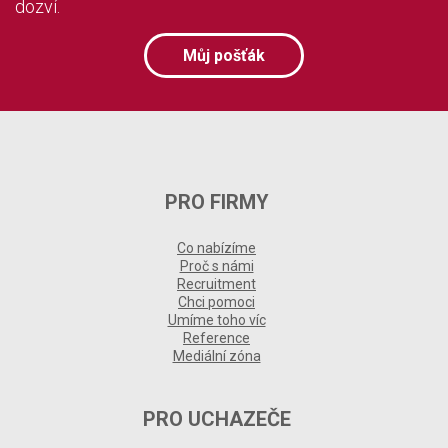
dozví.
Můj pošťák
PRO FIRMY
Co nabízíme
Proč s námi
Recruitment
Chci pomoci
Umíme toho víc
Reference
Mediální zóna
PRO UCHAZEČE