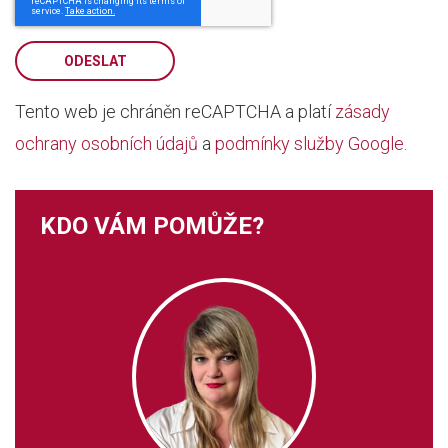
ODESLAT
Tento web je chráněn reCAPTCHA a platí
zásady
ochrany osobních údajů
a
podmínky služby Google
.
KDO VÁM POMŮŽE?