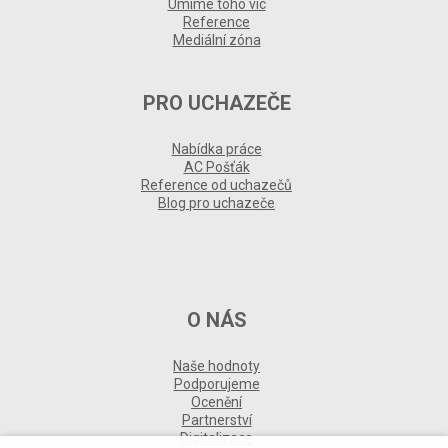
Umíme toho víc
Reference
Mediální zóna
PRO UCHAZEČE
Nabídka práce
AC Pošťák
Reference od uchazečů
Blog pro uchazeče
O NÁS
Naše hodnoty
Podporujeme
Ocenění
Partnerství
Digitalizace