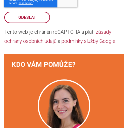
ODESLAT
Tento web je chráněn reCAPTCHA a platí
zásady
ochrany osobních údajů
a
podmínky služby Google
.
KDO VÁM POMŮŽE?