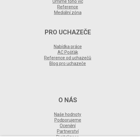
Umíme toho víc
Reference
Mediální zóna
PRO UCHAZEČE
Nabídka práce
AC Pošťák
Reference od uchazečů
Blog pro uchazeče
O NÁS
Naše hodnoty
Podporujeme
Ocenění
Partnerství
Digitalizace