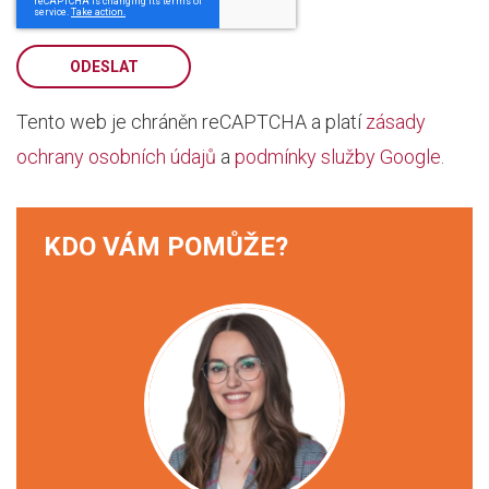
ODESLAT
Tento web je chráněn reCAPTCHA a platí
zásady
ochrany osobních údajů
a
podmínky služby Google
.
KDO VÁM POMŮŽE?