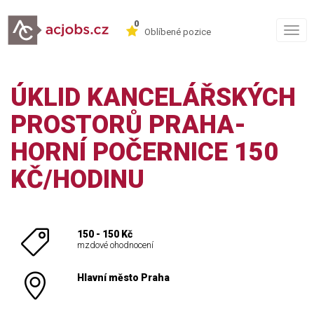
0
Togg
Oblíbené pozice
navig
ÚKLID KANCELÁŘSKÝCH
PROSTORŮ PRAHA-
HORNÍ POČERNICE 150
KČ/HODINU
150 - 150 Kč
mzdové ohodnocení
Hlavní město Praha