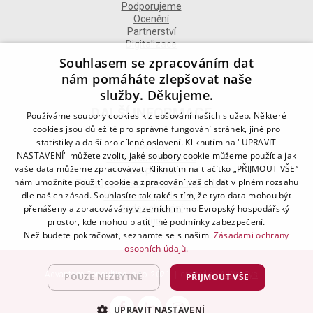
Podporujeme
Ocenění
Partnerství
Digitalizace
Souhlasem se zpracováním dat
nám pomáháte zlepšovat naše
služby. Děkujeme.
DALŠÍ INFORMACE
Používáme soubory cookies k zlepšování našich služeb. Některé
cookies jsou důležité pro správné fungování stránek, jiné pro
statistiky a další pro cílené oslovení. Kliknutím na "UPRAVIT
Kontakt
NASTAVENÍ" můžete zvolit, jaké soubory cookie můžeme použít a jak
Naše odborné divize
vaše data můžeme zpracovávat. Kliknutím na tlačítko „PŘIJMOUT VŠE“
Naše pobočky
nám umožníte použití cookie a zpracování vašich dat v plném rozsahu
Zásady zpracování osobních údajů
dle našich zásad. Souhlasíte tak také s tím, že tyto data mohou být
Všeobecné podmínky
přenášeny a zpracovávány v zemích mimo Evropský hospodářský
Kodex chování
Blog
prostor, kde mohou platit jiné podmínky zabezpečení.
Než budete pokračovat, seznamte se s našimi
Zásadami ochrany
osobních údajů.
Advantage Consulting, s.r.o. 2021 | created by
A-WebSys
POUZE NEZBYTNÉ
PŘIJMOUT VŠE
UPRAVIT NASTAVENÍ