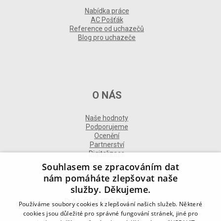
Nabídka práce
AC Pošťák
Reference od uchazečů
Blog pro uchazeče
O NÁS
Naše hodnoty
Podporujeme
Ocenění
Partnerství
Digitalizace
Souhlasem se zpracováním dat
nám pomáháte zlepšovat naše
služby. Děkujeme.
DALŠÍ INFORMACE
Používáme soubory cookies k zlepšování našich služeb. Některé
cookies jsou důležité pro správné fungování stránek, jiné pro