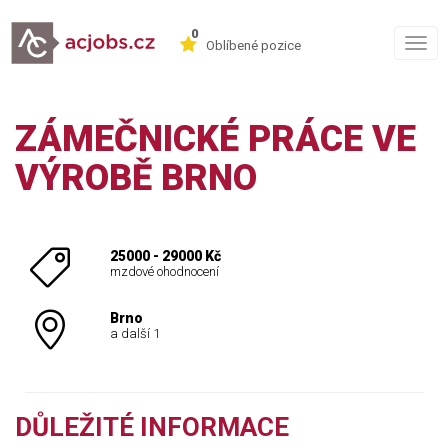
0
Togg
Oblíbené pozice
navig
ZÁMEČNICKÉ PRÁCE VE
VÝROBĚ BRNO
25000 - 29000 Kč
mzdové ohodnocení
Brno
a další 1
DŮLEŽITÉ INFORMACE