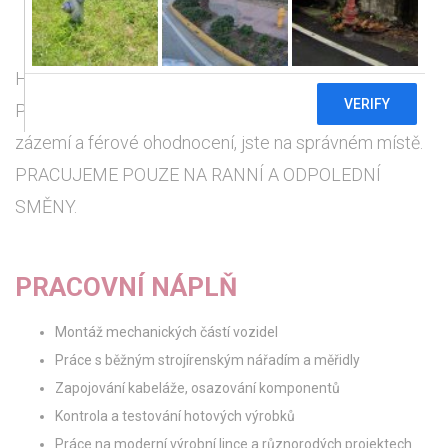
a další 3
Hledáme šikovné a spolehlivé kolegy do výroby.
Pokud chcete práci, která má jasná pravidla, moderní
zázemí a férové ohodnocení, jste na správném místě.
PRACUJEME POUZE NA RANNÍ A ODPOLEDNÍ
SMĚNY.
PRACOVNÍ NÁPLŇ
Montáž mechanických částí vozidel
Práce s běžným strojírenským nářadím a měřidly
Zapojování kabeláže, osazování komponentů
Kontrola a testování hotových výrobků
Práce na moderní výrobní lince a různorodých projektech