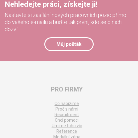
Nehledejte práci, získejte ji!
Nastavte si zasílání nových pracovních pozic přímo
do vašeho e-mailu a buďte tak první, kdo se o nich
dozví.
Můj pošťák
PRO FIRMY
Co nabízíme
Proč s námi
Recruitment
Chci pomoci
Umíme toho víc
Reference
Mediální zóna