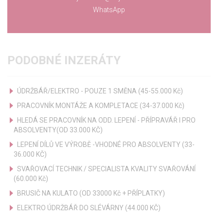
WhatsApp
PODOBNÉ INZERÁTY
ÚDRŽBÁŘ/ELEKTRO - POUZE 1 SMĚNA (45-55.000 Kč)
PRACOVNÍK MONTÁŽE A KOMPLETACE (34-37.000 Kč)
HLEDÁ SE PRACOVNÍK NA ODD. LEPENÍ - PŘÍPRAVÁŘ I PRO
ABSOLVENTY(OD 33.000 KČ)
LEPENÍ DÍLŮ VE VÝROBĚ -VHODNÉ PRO ABSOLVENTY (33-
36.000 KČ)
SVAŘOVACÍ TECHNIK / SPECIALISTA KVALITY SVAŘOVÁNÍ
(60.000 Kč)
BRUSIČ NA KULATO (OD 33000 Kč + PŘÍPLATKY)
ELEKTRO ÚDRŽBÁŘ DO SLÉVÁRNY (44.000 KČ)