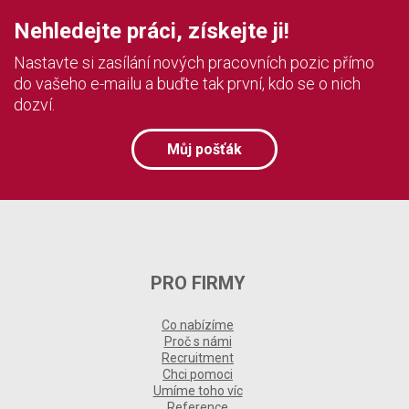
Nehledejte práci, získejte ji!
Nastavte si zasílání nových pracovních pozic přímo
do vašeho e-mailu a buďte tak první, kdo se o nich
dozví.
Můj pošťák
PRO FIRMY
Co nabízíme
Proč s námi
Recruitment
Chci pomoci
Umíme toho víc
Reference