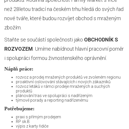
než 28letou tradicí na českém trhu hledá do svých řad
nové tváře, které budou rozvíjet obchod s mraženým
zbožím.
Staňte se součástí společnosti jako
OBCHODNÍK S
ROZVOZEM
. Umíme nabídnout hlavní pracovní poměr
i spolupráci formou živnostenského oprávnění.
Náplň práce:
rozvoz a prodej mražených produktů ve zvoleném regionu
proaktivní oslovování stávajících i nových zákazníků
rozvoz letáků v rámci prodeje mražených a suchých
produktů
plánování tras ve spolupráci s nadřízeným
týmové porady a reporting nadřízenému
Potřebujeme:
praxi s přímým prodejem
ŘP sk.B
výpis z karty řidiče