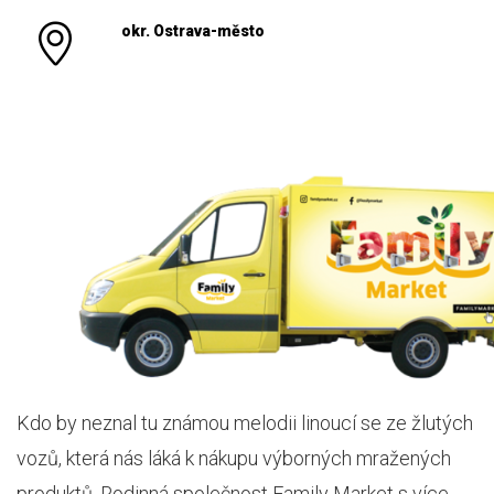
okr. Ostrava-město
Kdo by neznal tu známou melodii linoucí se ze žlutých
vozů, která nás láká k nákupu výborných mražených
produktů. Rodinná společnost Family Market s více