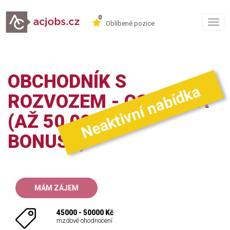
0
Togg
Oblíbené pozice
navig
OBCHODNÍK S
Neaktivní nabídka
ROZVOZEM - OSTRAVA
(AŽ 50 000 KČ +
BONUSY)
MÁM ZÁJEM
45000 - 50000 Kč
mzdové ohodnocení