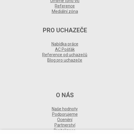
Umíme toho víc
Reference
Mediální zóna
PRO UCHAZEČE
Nabídka práce
AC Pošťák
Reference od uchazečů
Blog pro uchazeče
O NÁS
Naše hodnoty
Podporujeme
Ocenění
Partnerství
Digitalizace