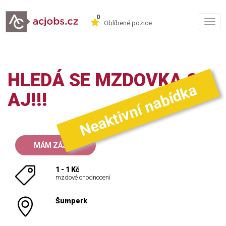
0
Togg
Oblíbené pozice
navig
HLEDÁ SE MZDOVKA S
Neaktivní nabídka
AJ!!!
MÁM ZÁJEM
1 - 1 Kč
mzdové ohodnocení
Šumperk