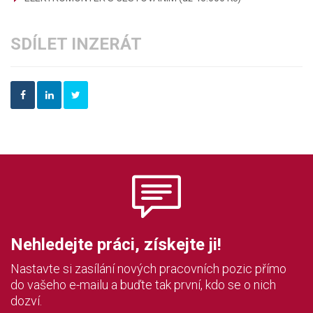
SDÍLET INZERÁT
Nehledejte práci, získejte ji!
Nastavte si zasílání nových pracovních pozic přímo
do vašeho e-mailu a buďte tak první, kdo se o nich
dozví.