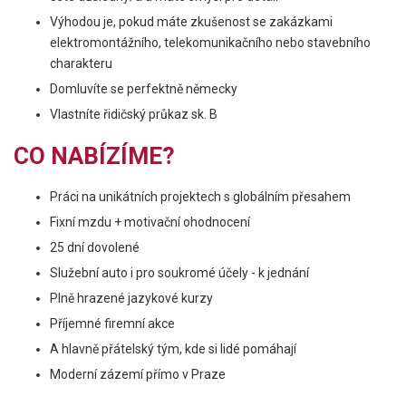
Výhodou je, pokud máte zkušenost se zakázkami
elektromontážního, telekomunikačního nebo stavebního
charakteru
Domluvíte se perfektně německy
Vlastníte řidičský průkaz sk. B
CO NABÍZÍME?
Práci na unikátních projektech s globálním přesahem
Fixní mzdu + motivační ohodnocení
25 dní dovolené
Služební auto i pro soukromé účely - k jednání
Plně hrazené jazykové kurzy
Příjemné firemní akce
A hlavně přátelský tým, kde si lidé pomáhají
Moderní zázemí přímo v Praze