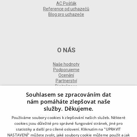
AC Pošťák
Reference od uchazečů
Blog pro uchazeče
O NÁS
Naše hodnoty
Podporujeme
Ocenění
Partnerství
Digitalizace
Souhlasem se zpracováním dat
nám pomáháte zlepšovat naše
služby. Děkujeme.
DALŠÍ INFORMACE
Používáme soubory cookies k zlepšování našich služeb. Některé
cookies jsou důležité pro správné fungování stránek, jiné pro
statistiky a další pro cílené oslovení. Kliknutím na "UPRAVIT
Kontakt
NASTAVENÍ" můžete zvolit, jaké soubory cookie můžeme použít a jak
Naše odborné divize