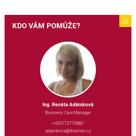
KDO VÁM POMŮŽE?
Ing. Renáta Adámková
Business Care Manager
+420773773887
adamkova@theones.cz