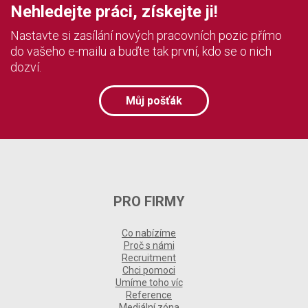
Nehledejte práci, získejte ji!
Nastavte si zasílání nových pracovních pozic přímo
do vašeho e-mailu a buďte tak první, kdo se o nich
dozví.
Můj pošťák
PRO FIRMY
Co nabízíme
Proč s námi
Recruitment
Chci pomoci
Umíme toho víc
Reference
Mediální zóna