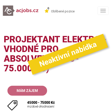
0
Togg
Oblíbené pozice
navig
PROJEKTANT ELEKTRO -
Neaktivní nabídka
VHODNÉ PRO
ABSOLVENTY (45-
75.000 KČ)
MÁM ZÁJEM
45000 - 75000 Kč
mzdové ohodnocení