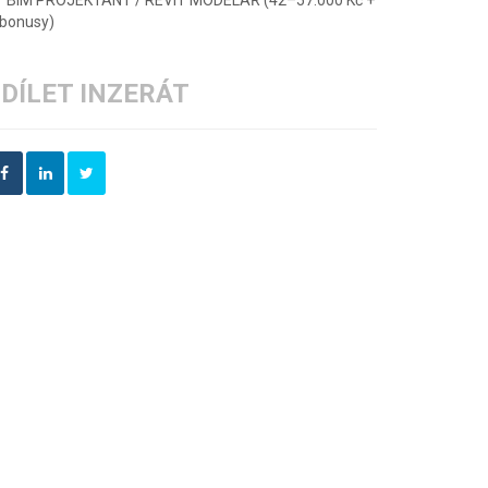
BIM PROJEKTANT / REVIT MODELÁŘ (42–57.000 Kč +
bonusy)
DÍLET INZERÁT