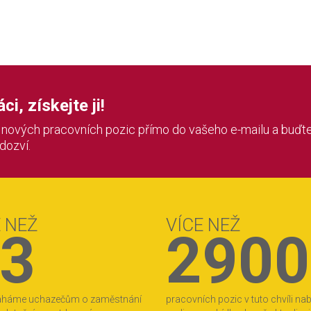
i, získejte ji!
í nových pracovních pozic přímo do vašeho e-mailu a buďte
 dozví.
E NEŽ
VÍCE NEŽ
3
2900
áháme uchazečům o zaměstnání
pracovních pozic v tuto chvíli na