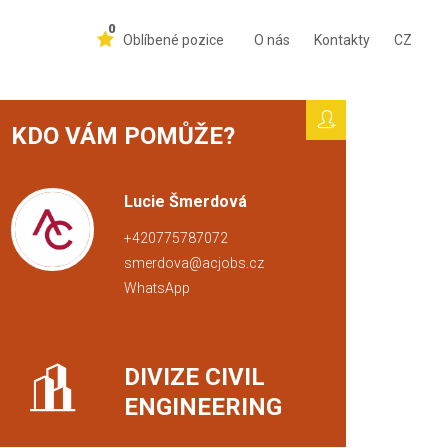
0
Oblíbené pozice
O nás
Kontakty
CZ
KDO VÁM POMŮŽE?
Lucie Šmerdová
+420775787072
smerdova@acjobs.cz
WhatsApp
DIVIZE CIVIL
ENGINEERING