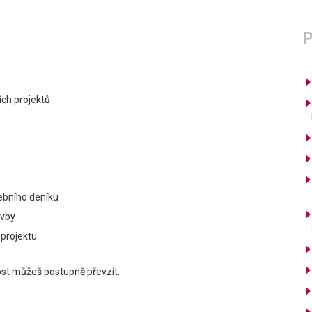
ích projektů
ebního deníku
avby
 projektu
ost můžeš postupně převzít.