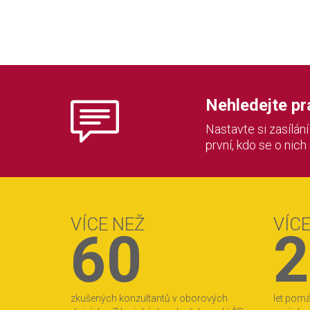
Nehledejte prác
Nastavte si zasílán
první, kdo se o nich
VÍCE NEŽ
VÍC
60
2
zkušených konzultantů v oborových
let pom