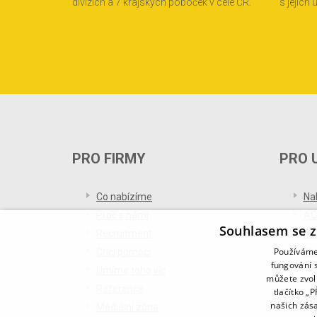
divizích a 7 krajských poboček v celé ČR.
s jejich
PRO FIRMY
PRO 
Co nabízíme
Na
Proč s námi
AC
Souhlasem se z
Recruitment
Re
Používáme 
Chci pomoci
Bl
fungování s
Umíme toho víc
můžete zvol
Reference
tlačítko „
našich zás
Mediální zóna