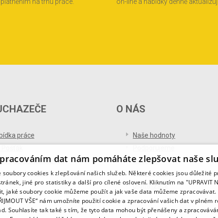
 uplatněním na trhu práce.
on-line a nabídky denně aktualizu
UCHAZEČE
O NÁS
bídka práce
Naše hodnoty
 Pošťák
Podporujeme
pracováním dat nám pomáháte zlepšovat naše sl
ference od uchazečů
Ocenění
soubory cookies k zlepšování našich služeb. Některé cookies jsou důležité 
og pro uchazeče
Partnerství
tránek, jiné pro statistiky a další pro cílené oslovení. Kliknutím na "UPRAVI
Digitalizace
it, jaké soubory cookie můžeme použít a jak vaše data můžeme zpracovávat. 
PŘIJMOUT VŠE“ nám umožníte použití cookie a zpracování vašich dat v plném 
ad. Souhlasíte tak také s tím, že tyto data mohou být přenášeny a zpracovává