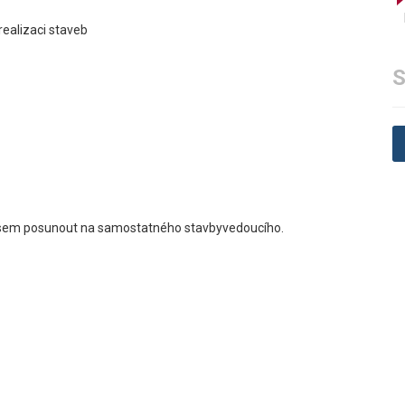
realizaci staveb
S
í časem posunout na samostatného stavbyvedoucího.