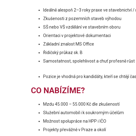
Ideálně alespoň 2–3 roky praxe ve stavebnictví / 
Zkušenosti z pozemních staveb výhodou
SŠ nebo VŠ vzdělání ve stavebním oboru
Orientaci v projektové dokumentaci
Základní znalost MS Office
Řidičský průkaz sk. B
Samostatnost, spolehlivost a chuť profesně růst
Pozice je vhodná pro kandidáty, kteří se chtěj
CO NABÍZÍME?
Mzdu 45.000 – 55.000 Kč dle zkušeností
Služební automobil i k soukromým účelům
Možnost spolupráce na HPP i IČO
Projekty převážně v Praze a okolí