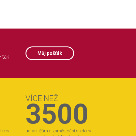
Můj pošťák
 tak
VÍCE NEŽ
3500
bízíme
uchazečům o zaměstnání najdeme