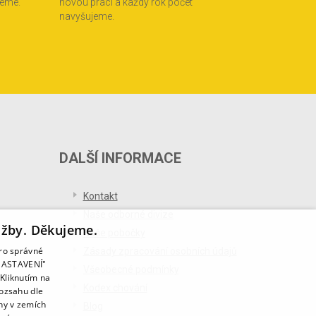
jeme.
novou práci a každý rok počet
navyšujeme.
DALŠÍ INFORMACE
Kontakt
Naše odborné divize
užby. Děkujeme.
Naše pobočky
pro správné
Zásady zpracování osobních údajů
T NASTAVENÍ"
Všeobecné podmínky
Kliknutím na
Kodex chování
rozsahu dle
ny v zemích
Blog