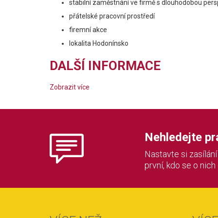
stabilní zaměstnání ve firmě s dlouhodobou pers
přátelské pracovní prostředí
firemní akce
lokalita Hodonínsko
DALŠÍ INFORMACE
Zobrazit více
Nehledejte prác
Nastavte si zasílán
první, kdo se o nich