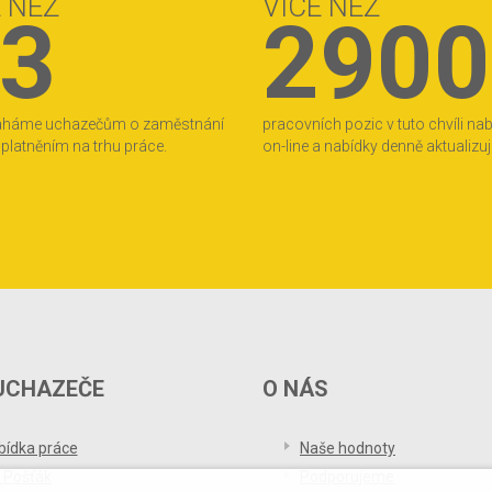
E NEŽ
VÍCE NEŽ
3
2900
áháme uchazečům o zaměstnání
pracovních pozic v tuto chvíli na
 uplatněním na trhu práce.
on-line a nabídky denně aktualizu
UCHAZEČE
O NÁS
bídka práce
Naše hodnoty
 Pošťák
Podporujeme