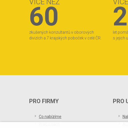
VÍCE NEŽ
VÍC
60
2
zkušených konzultantů v oborových
let pom
divizích a 7 krajských poboček v celé ČR.
s jejich
PRO FIRMY
PRO 
Co nabízíme
Na
Proč s námi
AC