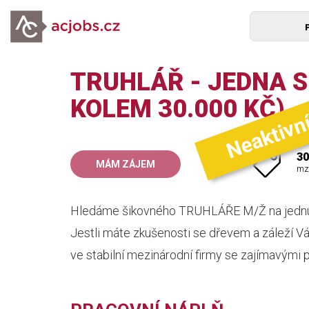
TRUHLÁŘ - JEDNA 
Neaktivn
KOLEM 30.000 KČ)
30
MÁM ZÁJEM
mz
Hledáme šikovného TRUHLÁŘE M/Ž na jedn
Jestli máte zkušenosti se dřevem a záleží V
ve stabilní mezinárodní firmy se zajímavými p