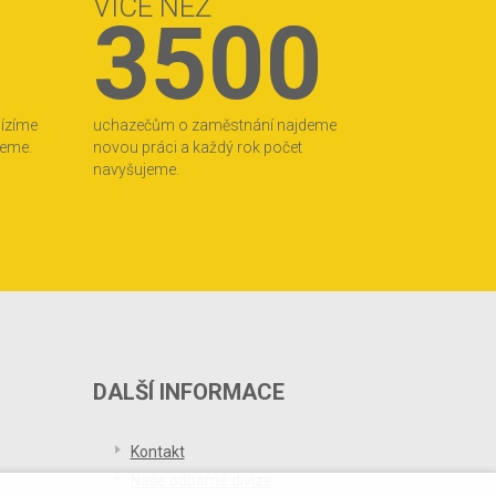
VÍCE NEŽ
3500
bízíme
uchazečům o zaměstnání najdeme
jeme.
novou práci a každý rok počet
navyšujeme.
DALŠÍ INFORMACE
Kontakt
Naše odborné divize