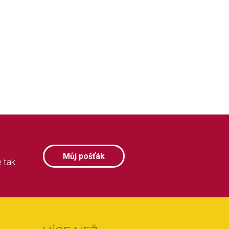
Můj pošťák
 tak