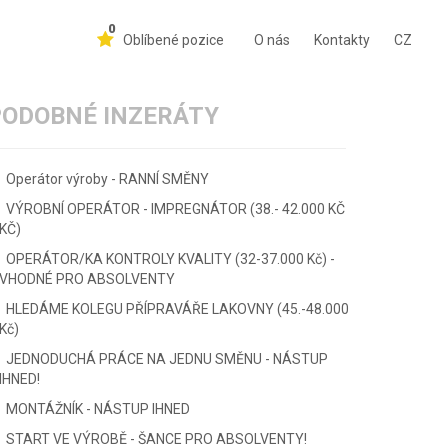
0
Oblíbené pozice
O nás
Kontakty
CZ
PODOBNÉ INZERÁTY
Operátor výroby - RANNÍ SMĚNY
VÝROBNÍ OPERÁTOR - IMPREGNÁTOR (38.- 42.000 KČ
KČ)
OPERÁTOR/KA KONTROLY KVALITY (32-37.000 Kč) -
VHODNÉ PRO ABSOLVENTY
HLEDÁME KOLEGU PŘÍPRAVÁŘE LAKOVNY (45.-48.000
Kč)
JEDNODUCHÁ PRÁCE NA JEDNU SMĚNU - NÁSTUP
IHNED!
MONTÁŽNÍK - NÁSTUP IHNED
START VE VÝROBĚ - ŠANCE PRO ABSOLVENTY!