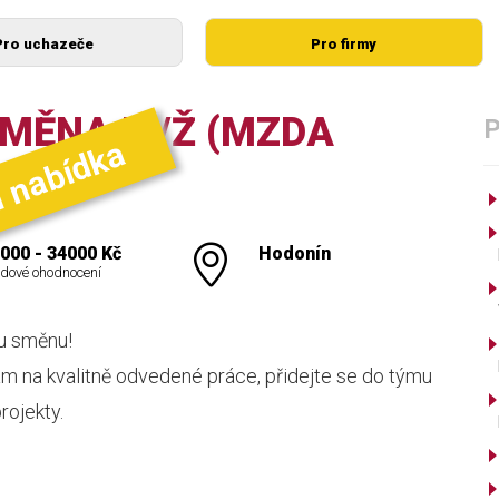
Pro uchazeče
Pro firmy
SMĚNA M/Ž (MZDA
í nabídka
000 - 34000 Kč
Hodonín
dové ohodnocení
u směnu!
ám na kvalitně odvedené práce, přidejte se do týmu
rojekty.