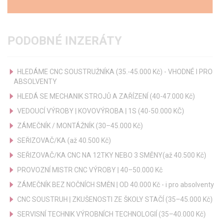
PODOBNÉ INZERÁTY
HLEDÁME CNC SOUSTRUŽNÍKA (35.-45.000 Kč) - VHODNÉ I PRO
ABSOLVENTY
HLEDÁ SE MECHANIK STROJŮ A ZAŘÍZENÍ (40-47.000 Kč)
VEDOUCÍ VÝROBY | KOVOVÝROBA | 1S (40-50.000 KČ)
ZÁMEČNÍK / MONTÁŽNÍK (30–45.000 Kč)
SEŘIZOVAČ/KA (až 40.500 Kč)
SEŘIZOVAČ/KA CNC NA 12TKY NEBO 3 SMĚNY(až 40.500 Kč)
PROVOZNÍ MISTR CNC VÝROBY | 40–50.000 Kč
ZÁMEČNÍK BEZ NOČNÍCH SMĚN | OD 40.000 Kč - i pro absolventy
CNC SOUSTRUH | ZKUŠENOSTI ZE ŠKOLY STAČÍ (35–45.000 Kč)
SERVISNÍ TECHNIK VÝROBNÍCH TECHNOLOGIÍ (35–40.000 Kč)