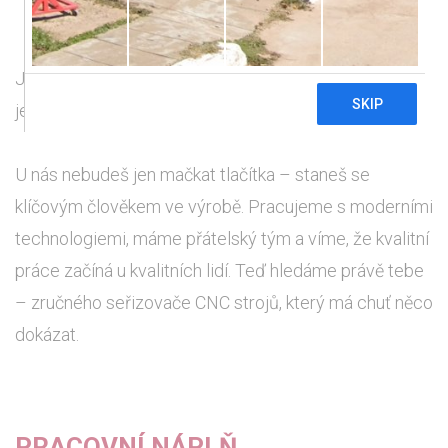
Jsi machr na CNC? Přidej se k nám a ukaž, co v tobě
je!
U nás nebudeš jen mačkat tlačítka – staneš se
klíčovým člověkem ve výrobě. Pracujeme s moderními
technologiemi, máme přátelský tým a víme, že kvalitní
práce začíná u kvalitních lidí. Teď hledáme právě tebe
– zručného seřizovače CNC strojů, který má chuť něco
dokázat.
PRACOVNÍ NÁPLŇ