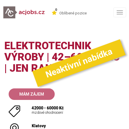
0
Togg
Oblíbené pozice
navig
ELEKTROTECHNIK
Neaktivní nabídka
VÝROBY | 42–60.000 KČ
| JEN RANNÍ
MÁM ZÁJEM
42000 - 60000 Kč
mzdové ohodnocení
Klatovy