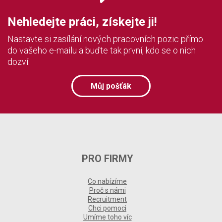
Nehledejte práci, získejte ji!
Nastavte si zasílání nových pracovních pozic přímo
do vašeho e-mailu a buďte tak první, kdo se o nich
dozví.
Můj pošťák
PRO FIRMY
Co nabízíme
Proč s námi
Recruitment
Chci pomoci
Umíme toho víc