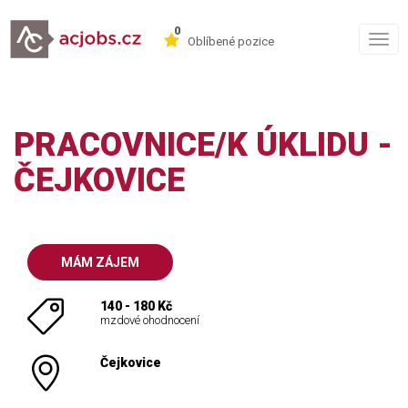
0
Togg
Oblíbené pozice
navig
PRACOVNICE/K ÚKLIDU -
ČEJKOVICE
MÁM ZÁJEM
140 - 180 Kč
mzdové ohodnocení
Čejkovice