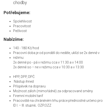
chodby
Potřebujeme:
Spolehlivost
Pracovitost
Pečlivost
Nabízíme:
140 - 180 Kč/hod
Pracovní doba je od pondělí do neděle, uklízí se 2x denně v
režimu:
2x denně po - pá v režimu cca v 11:30 a v 14:00
2x denně so – ne v režimu cca v 10:30 a v 13:30
HPP, DPP, DPČ
Nástup ihned
Příspěvek na dopravu
Možnost záloh (mimořádně) za odpracované směny
Firemní mobilní tarif
Pracoviště na chráněném trhu práce přednostně určeno pro
ID I. – III. stupně, OZP,OZZ