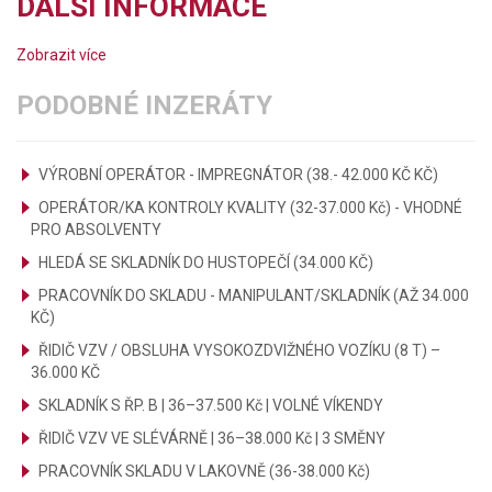
DALŠÍ INFORMACE
Zobrazit více
PODOBNÉ INZERÁTY
VÝROBNÍ OPERÁTOR - IMPREGNÁTOR (38.- 42.000 KČ KČ)
OPERÁTOR/KA KONTROLY KVALITY (32-37.000 Kč) - VHODNÉ
PRO ABSOLVENTY
HLEDÁ SE SKLADNÍK DO HUSTOPEČÍ (34.000 KČ)
PRACOVNÍK DO SKLADU - MANIPULANT/SKLADNÍK (AŽ 34.000
KČ)
ŘIDIČ VZV / OBSLUHA VYSOKOZDVIŽNÉHO VOZÍKU (8 T) –
36.000 KČ
SKLADNÍK S ŘP. B | 36–37.500 Kč | VOLNÉ VÍKENDY
ŘIDIČ VZV VE SLÉVÁRNĚ | 36–38.000 Kč | 3 SMĚNY
PRACOVNÍK SKLADU V LAKOVNĚ (36-38.000 Kč)