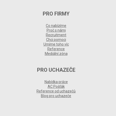
PRO FIRMY
Co nabízíme
Proč s námi
Recruitment
Chci pomoci
Umíme toho víc
Reference
Mediální zóna
PRO UCHAZEČE
Nabídka práce
AC Pošťák
Reference od uchazečů
Blog pro uchazeče