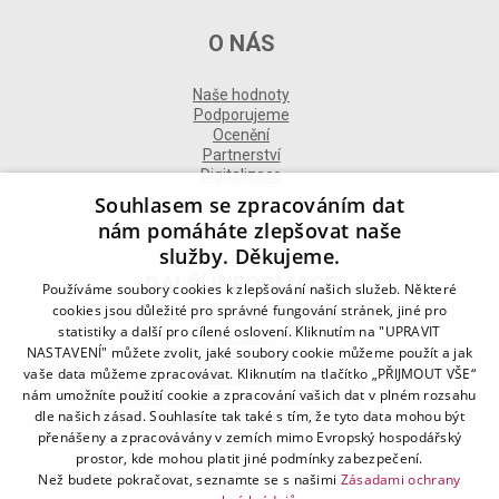
O NÁS
Naše hodnoty
Podporujeme
Ocenění
Partnerství
Digitalizace
Souhlasem se zpracováním dat
nám pomáháte zlepšovat naše
služby. Děkujeme.
DALŠÍ INFORMACE
Používáme soubory cookies k zlepšování našich služeb. Některé
cookies jsou důležité pro správné fungování stránek, jiné pro
statistiky a další pro cílené oslovení. Kliknutím na "UPRAVIT
Kontakt
NASTAVENÍ" můžete zvolit, jaké soubory cookie můžeme použít a jak
Naše odborné divize
vaše data můžeme zpracovávat. Kliknutím na tlačítko „PŘIJMOUT VŠE“
Naše pobočky
nám umožníte použití cookie a zpracování vašich dat v plném rozsahu
Zásady zpracování osobních údajů
dle našich zásad. Souhlasíte tak také s tím, že tyto data mohou být
Všeobecné podmínky
přenášeny a zpracovávány v zemích mimo Evropský hospodářský
Kodex chování
Blog
prostor, kde mohou platit jiné podmínky zabezpečení.
Než budete pokračovat, seznamte se s našimi
Zásadami ochrany