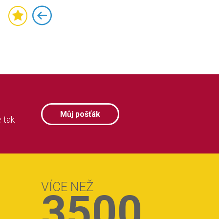
Můj pošťák
 tak
VÍCE NEŽ
3500