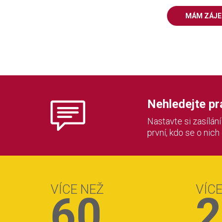
MÁM ZÁJ
Nehledejte prác
Nastavte si zasílán
první, kdo se o nich
VÍCE NEŽ
VÍC
60
2