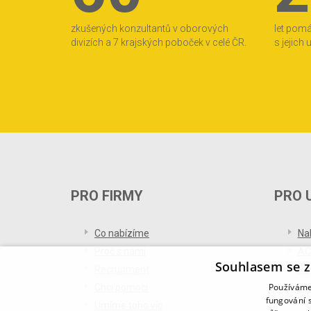
zkušených konzultantů v oborových
let pom
divizích a 7 krajských poboček v celé ČR.
s jejich
PRO FIRMY
PRO 
Co nabízíme
Na
Proč s námi
AC
Souhlasem se z
Recruitment
Re
Používáme 
Chci pomoci
Bl
fungování s
Umíme toho víc