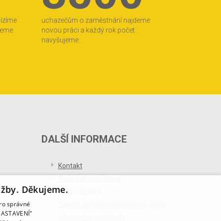
bízíme
uchazečům o zaměstnání najdeme
jeme.
novou práci a každý rok počet
navyšujeme.
DALŠÍ INFORMACE
Kontakt
Naše odborné divize
užby. Děkujeme.
Naše pobočky
pro správné
Zásady zpracování osobních údajů
T NASTAVENÍ"
Všeobecné podmínky