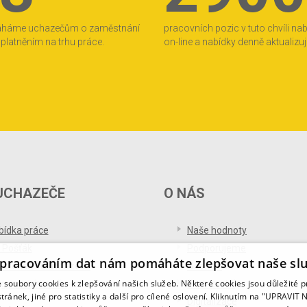
áháme uchazečům o zaměstnání
pracovních pozic v tuto chvíli na
 uplatněním na trhu práce.
on-line a nabídky denně aktualizu
UCHAZEČE
O NÁS
bídka práce
Naše hodnoty
 Pošťák
Podporujeme
pracováním dat nám pomáháte zlepšovat naše sl
ference od uchazečů
Ocenění
soubory cookies k zlepšování našich služeb. Některé cookies jsou důležité 
og pro uchazeče
Partnerství
tránek, jiné pro statistiky a další pro cílené oslovení. Kliknutím na "UPRAVI
Digitalizace