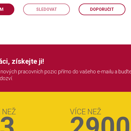
EM
SLEDOVAT
DOPORUČIT
i, získejte ji!
í nových pracovních pozic přímo do vašeho e-mailu a buďte
 dozví.
E NEŽ
VÍCE NEŽ
3
2900