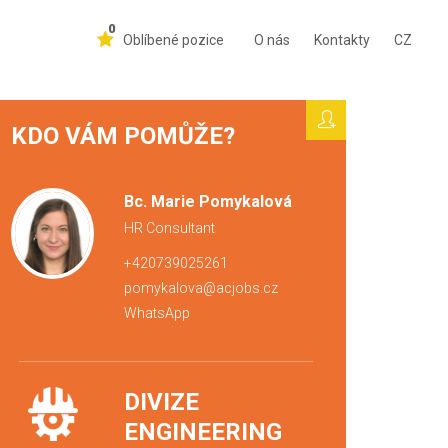
0
Oblíbené pozice
O nás
Kontakty
CZ
KDO VÁM POMŮŽE?
Bc. Marie Pomykalová
HR Consultant
+420739025261
pomykalova@acjobs.cz
WhatsApp
DIVIZE
ENGINEERING