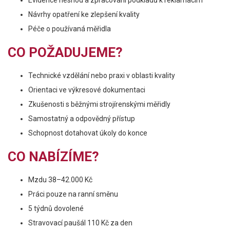
Evidence neshod a zpracování podkladů k reklamacím
Návrhy opatření ke zlepšení kvality
Péče o používaná měřidla
CO POŽADUJEME?
Technické vzdělání nebo praxi v oblasti kvality
Orientaci ve výkresové dokumentaci
Zkušenosti s běžnými strojírenskými měřidly
Samostatný a odpovědný přístup
Schopnost dotahovat úkoly do konce
CO NABÍZÍME?
Mzdu 38–42.000 Kč
Práci pouze na ranní směnu
5 týdnů dovolené
Stravovací paušál 110 Kč za den