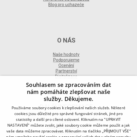
Blog pro uchazeče
O NÁS
Naše hodnoty
Podporujeme
Ocenění
Partnerství
Digitalizace
Souhlasem se zpracováním dat
nám pomáháte zlepšovat naše
služby. Děkujeme.
DALŠÍ INFORMACE
Používáme soubory cookies k zlepšování našich služeb. Některé
cookies jsou důležité pro správné fungování stránek, jiné pro
statistiky a další pro cílené oslovení. Kliknutím na "UPRAVIT
Kontakt
NASTAVENÍ" můžete zvolit, jaké soubory cookie můžeme použít a jak
Naše odborné divize
vaše data můžeme zpracovávat. Kliknutím na tlačítko „PŘIJMOUT VŠE“
Naše pobočky
nám umožníte použití cookie a zpracování vašich dat v plném rozsahu