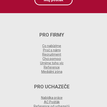
PRO FIRMY
Co nabízíme
Proč s námi
Recruitment
Chci pomoci
Umíme toho víc
Reference
Mediální zóna
PRO UCHAZEČE
Nabídka práce
AC Pošťák
Reference od uchazečů