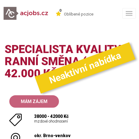
0
Togg
Oblíbené pozice
navig
SPECIALISTA KVALITY |
Neaktivní nabídka
RANNÍ SMĚNA (38–
42.000 KČ)
MÁM ZÁJEM
38000 - 42000 Kč
mzdové ohodnocení
okr. Brno-venkov