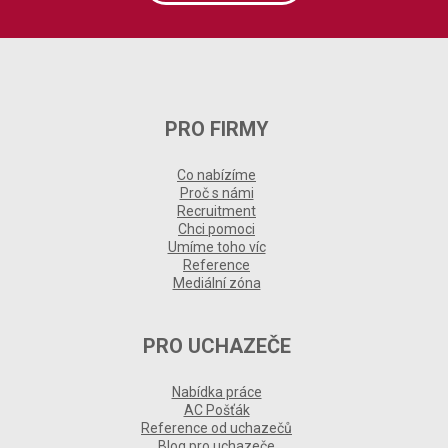
PRO FIRMY
Co nabízíme
Proč s námi
Recruitment
Chci pomoci
Umíme toho víc
Reference
Mediální zóna
PRO UCHAZEČE
Nabídka práce
AC Pošťák
Reference od uchazečů
Blog pro uchazeče