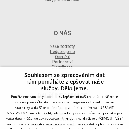
O NÁS
Naše hodnoty
Podporujeme
Ocenění
Partnerství
Digitalizace
Souhlasem se zpracováním dat
nám pomáháte zlepšovat naše
služby. Děkujeme.
DALŠÍ INFORMACE
Používáme soubory cookies k zlepšování našich služeb. Některé
cookies jsou důležité pro správné fungování stránek, jiné pro
statistiky a další pro cílené oslovení. Kliknutím na "UPRAVIT
Kontakt
NASTAVENÍ" můžete zvolit, jaké soubory cookie můžeme použít a jak
Naše odborné divize
vaše data můžeme zpracovávat. Kliknutím na tlačítko „PŘIJMOUT VŠE“
Naše pobočky
nám umožníte použití cookie a zpracování vašich dat v plném rozsahu
Zásady zpracování osobních údajů