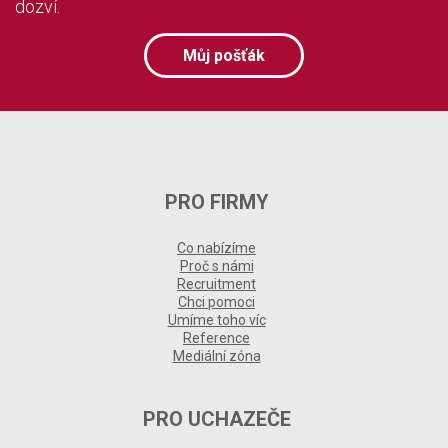
dozví.
Můj pošťák
PRO FIRMY
Co nabízíme
Proč s námi
Recruitment
Chci pomoci
Umíme toho víc
Reference
Mediální zóna
PRO UCHAZEČE