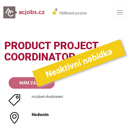
0
Togg
Oblíbené pozice
navig
PRODUCT PROJECT
Neaktivní nabídka
COORDINATOR
MÁM ZÁJEM
mzdové ohodnocení
Hodonín