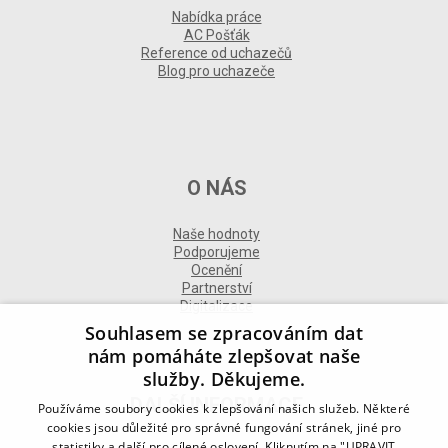
Nabídka práce
AC Pošťák
Reference od uchazečů
Blog pro uchazeče
O NÁS
Naše hodnoty
Podporujeme
Ocenění
Partnerství
Digitalizace
Souhlasem se zpracováním dat
nám pomáháte zlepšovat naše
služby. Děkujeme.
DALŠÍ INFORMACE
Používáme soubory cookies k zlepšování našich služeb. Některé
cookies jsou důležité pro správné fungování stránek, jiné pro
statistiky a další pro cílené oslovení. Kliknutím na "UPRAVIT