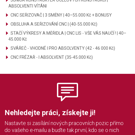
JUNIOR KONSTRUKTÉR OCELOVÝCH KONSTRUKCÍ |
ABSOLVENTI VÍTÁNI
CNC SEŘIZOVAČ | 3 SMĚNY | 40–55.000 Kč + BONUSY
OBSLUHA A SEŘIZOVÁNÍ CNC | (40-55.000 Kč)
STAČÍ VÝKRESY A MĚŘIDLA | CNC LIS - VŠE VÁS NAUČÍ ! | 40–
45.000 Kč
SVÁŘEČ - VHODNÉ I PRO ABSOLVENTY (42 - 46 000 Kč)
CNC FRÉZAŘ - I ABSOLVENT (35-45.000 Kč)
Nehledejte práci, získejte ji!
Nastavte si zasílání nových pracovních pozic přímo
do vašeho e-mailu a buďte tak první, kdo se o nich