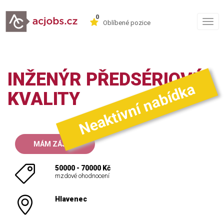
0
Togg
Oblíbené pozice
navig
INŽENÝR PŘEDSÉRIOVÉ
Neaktivní nabídka
KVALITY
MÁM ZÁJEM
50000 - 70000 Kč
mzdové ohodnocení
Hlavenec