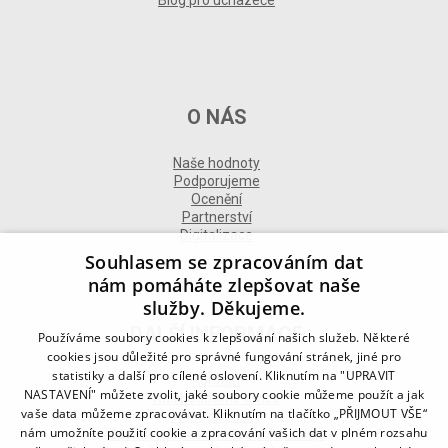
Blog pro uchazeče
O NÁS
Naše hodnoty
Podporujeme
Ocenění
Partnerství
Digitalizace
Souhlasem se zpracováním dat
nám pomáháte zlepšovat naše
služby. Děkujeme.
DALŠÍ INFORMACE
Používáme soubory cookies k zlepšování našich služeb. Některé
cookies jsou důležité pro správné fungování stránek, jiné pro
statistiky a další pro cílené oslovení. Kliknutím na "UPRAVIT
Kontakt
NASTAVENÍ" můžete zvolit, jaké soubory cookie můžeme použít a jak
Naše odborné divize
vaše data můžeme zpracovávat. Kliknutím na tlačítko „PŘIJMOUT VŠE“
Naše pobočky
nám umožníte použití cookie a zpracování vašich dat v plném rozsahu
Zásady zpracování osobních údajů