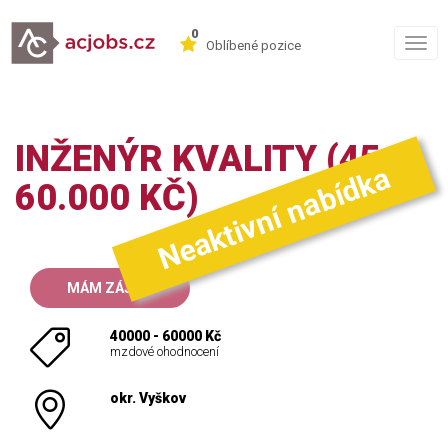
0
Togg
Oblíbené pozice
navig
INŽENÝR KVALITY (45-
Neaktivní nabídka
60.000 KČ)
MÁM ZÁJEM
40000 - 60000 Kč
mzdové ohodnocení
okr. Vyškov