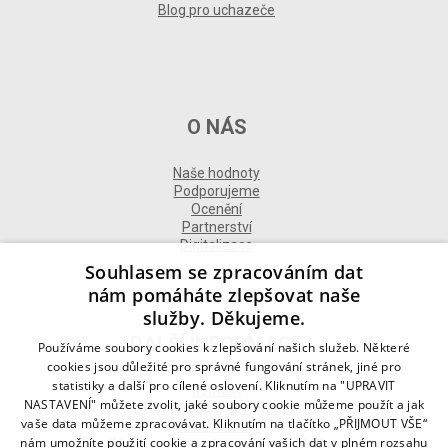
Blog pro uchazeče
O NÁS
Naše hodnoty
Podporujeme
Ocenění
Partnerství
Digitalizace
Souhlasem se zpracováním dat
nám pomáháte zlepšovat naše
služby. Děkujeme.
DALŠÍ INFORMACE
Používáme soubory cookies k zlepšování našich služeb. Některé
cookies jsou důležité pro správné fungování stránek, jiné pro
statistiky a další pro cílené oslovení. Kliknutím na "UPRAVIT
Kontakt
NASTAVENÍ" můžete zvolit, jaké soubory cookie můžeme použít a jak
Naše odborné divize
vaše data můžeme zpracovávat. Kliknutím na tlačítko „PŘIJMOUT VŠE“
Naše pobočky
nám umožníte použití cookie a zpracování vašich dat v plném rozsahu
Zásady zpracování osobních údajů