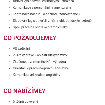
Aktivní vyhledávání zajímavých uchazečů
Komunikace s personálními agenturami
Koordinace nástupů a odchodů zaměstnanců
Sledování legislativních změn v oblasti lidských zdrojů
Spolupráce na přípravě firemních akcí
CO POŽADUJEME?
VŠ vzdělání
2-3 roky praxe v oblasti lidských zdrojů
Zkušenosti z interního HR - výhodou
Orientaci v pracovně-právní legislativě
Komunikativní znalost angličtiny
CO NABÍZÍME?
5 týdnů dovolené