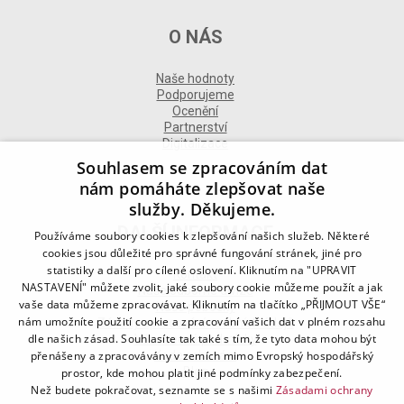
O NÁS
Naše hodnoty
Podporujeme
Ocenění
Partnerství
Digitalizace
Souhlasem se zpracováním dat
nám pomáháte zlepšovat naše
služby. Děkujeme.
DALŠÍ INFORMACE
Používáme soubory cookies k zlepšování našich služeb. Některé
cookies jsou důležité pro správné fungování stránek, jiné pro
statistiky a další pro cílené oslovení. Kliknutím na "UPRAVIT
Kontakt
NASTAVENÍ" můžete zvolit, jaké soubory cookie můžeme použít a jak
Naše odborné divize
vaše data můžeme zpracovávat. Kliknutím na tlačítko „PŘIJMOUT VŠE“
Naše pobočky
nám umožníte použití cookie a zpracování vašich dat v plném rozsahu
Zásady zpracování osobních údajů
dle našich zásad. Souhlasíte tak také s tím, že tyto data mohou být
Všeobecné podmínky
přenášeny a zpracovávány v zemích mimo Evropský hospodářský
Kodex chování
Blog
prostor, kde mohou platit jiné podmínky zabezpečení.
Než budete pokračovat, seznamte se s našimi
Zásadami ochrany