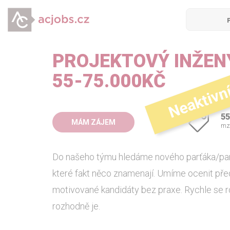
PROJEKTOVÝ INŽEN
Neaktivn
55-75.000KČ
55
MÁM ZÁJEM
mz
Do našeho týmu hledáme nového parťáka/parťa
které fakt něco znamenají. Umíme ocenit před
motivované kandidáty bez praxe. Rychle se ro
rozhodně je.