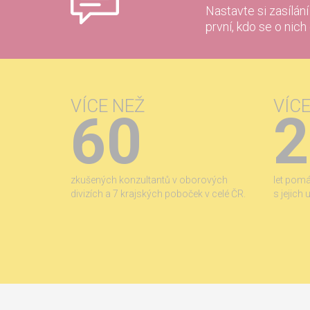
Nastavte si zasílán
první, kdo se o nich
VÍCE NEŽ
VÍC
60
2
zkušených konzultantů v oborových
let pom
divizích a 7 krajských poboček v celé ČR.
s jejich