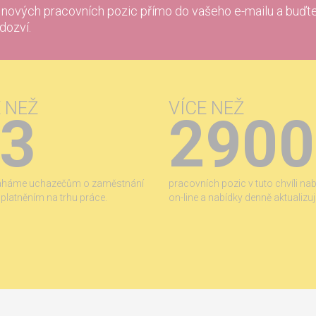
í nových pracovních pozic přímo do vašeho e-mailu a buďte
 dozví.
E NEŽ
VÍCE NEŽ
3
2900
áháme uchazečům o zaměstnání
pracovních pozic v tuto chvíli na
 uplatněním na trhu práce.
on-line a nabídky denně aktualizu