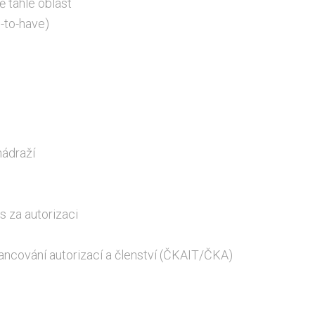
ě tahle oblast
-to-have)
nádraží
 za autorizaci
inancování autorizací a členství (ČKAIT/ČKA)