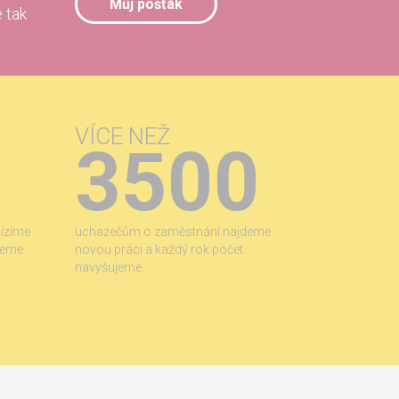
Můj pošťák
 tak
VÍCE NEŽ
3500
bízíme
uchazečům o zaměstnání najdeme
jeme.
novou práci a každý rok počet
navyšujeme.