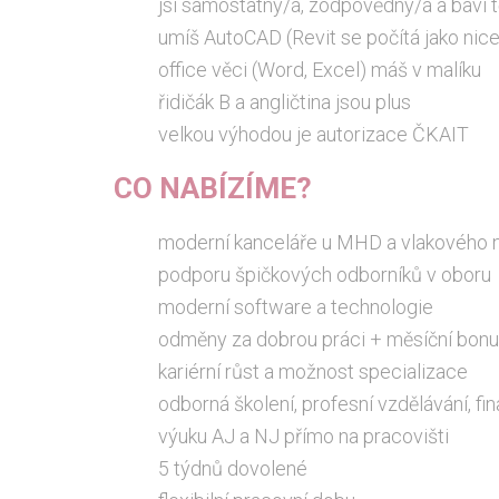
jsi samostatný/á, zodpovědný/á a baví t
umíš AutoCAD (Revit se počítá jako nice
office věci (Word, Excel) máš v malíku
řidičák B a angličtina jsou plus
velkou výhodou je autorizace ČKAIT
CO NABÍZÍME?
moderní kanceláře u MHD a vlakového 
podporu špičkových odborníků v oboru
moderní software a technologie
odměny za dobrou práci + měsíční bonus
kariérní růst a možnost specializace
odborná školení, profesní vzdělávání, f
výuku AJ a NJ přímo na pracovišti
5 týdnů dovolené