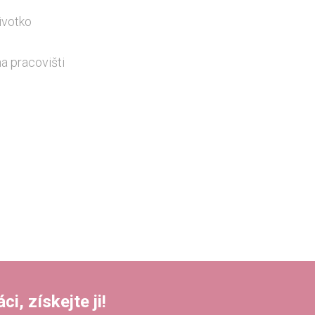
ivotko
a pracovišti
i, získejte ji!