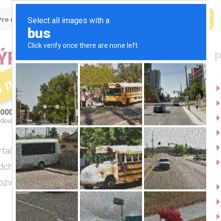
Pro uchazeče
Pro firmy
ÝR ELEKTRICKÉ TRAKCE
í nabídka
000 - 75000 Kč
Středočeský kraj
dové ohodnocení
a další 3
čku, který/á má chuť růst a být součástí projektů,
chozí zkušenosti, ale stejně tak rádi zaučíme
zvíjíme, takže prostor pro kariérní posun tu