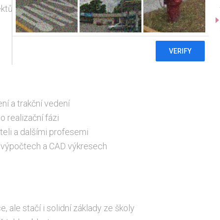
ktům železniční infrastruktury, jako jsou
ení a trakční vedení
 realizační fázi
li a dalšími profese­mi
, výpočtech a CAD výkresech
ale stačí i solidní základy ze školy