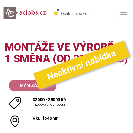
0
Togg
Oblíbené pozice
navig
MONTÁŽE VE VÝROBĚ -
Neaktivní nabídka
1 SMĚNA (OD 33.000 KČ)
MÁM ZÁJEM
33000 - 38000 Kč
mzdové ohodnocení
okr. Hodonín