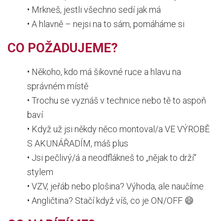
• Mrkneš, jestli všechno sedí jak má
• A hlavně – nejsi na to sám, pomáháme si
CO POŽADUJEME?
• Někoho, kdo má šikovné ruce a hlavu na
správném místě
• Trochu se vyznáš v technice nebo tě to aspoň
baví
• Když už jsi někdy něco montoval/a VE VÝROBĚ
S AKUNÁŘADÍM, máš plus
• Jsi pečlivý/á a neodflákneš to „nějak to drží“
stylem
• VZV, jeřáb nebo plošina? Výhoda, ale naučíme
• Angličtina? Stačí když víš, co je ON/OFF 😄