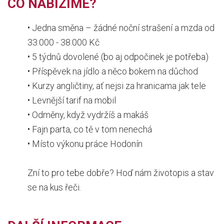
CO NABÍZÍME?
• Jedna směna – žádné noční strašení a mzda od
33.000 - 38.000 Kč
• 5 týdnů dovolené (bo aj odpočinek je potřeba)
• Příspěvek na jídlo a něco bokem na důchod
• Kurzy angličtiny, ať nejsi za hranicama jak tele
• Levnější tarif na mobil
• Odměny, když vydržíš a makáš
• Fajn parta, co tě v tom nenechá
• Místo výkonu práce Hodonín
Zní to pro tebe dobře? Hoď nám životopis a stav
se na kus řeči.