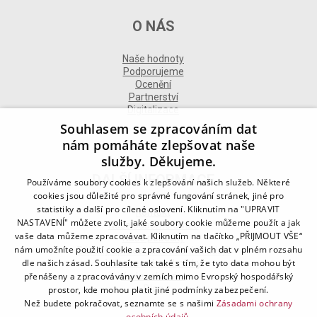
O NÁS
Naše hodnoty
Podporujeme
Ocenění
Partnerství
Digitalizace
Souhlasem se zpracováním dat
nám pomáháte zlepšovat naše
služby. Děkujeme.
DALŠÍ INFORMACE
Používáme soubory cookies k zlepšování našich služeb. Některé
cookies jsou důležité pro správné fungování stránek, jiné pro
statistiky a další pro cílené oslovení. Kliknutím na "UPRAVIT
Kontakt
NASTAVENÍ" můžete zvolit, jaké soubory cookie můžeme použít a jak
Naše odborné divize
vaše data můžeme zpracovávat. Kliknutím na tlačítko „PŘIJMOUT VŠE“
Naše pobočky
nám umožníte použití cookie a zpracování vašich dat v plném rozsahu
Zásady zpracování osobních údajů
dle našich zásad. Souhlasíte tak také s tím, že tyto data mohou být
Všeobecné podmínky
přenášeny a zpracovávány v zemích mimo Evropský hospodářský
Kodex chování
Blog
prostor, kde mohou platit jiné podmínky zabezpečení.
Než budete pokračovat, seznamte se s našimi
Zásadami ochrany
osobních údajů.