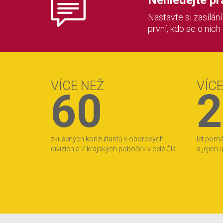
Nehledejte prác
Nastavte si zasílán
první, kdo se o nich
VÍCE NEŽ
VÍC
60
2
zkušených konzultantů v oborových
let pom
divizích a 7 krajských poboček v celé ČR.
s jejich