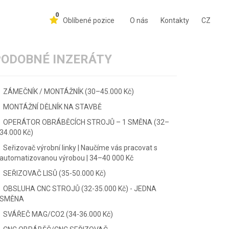
0
Oblíbené pozice
O nás
Kontakty
CZ
PODOBNÉ INZERÁTY
ZÁMEČNÍK / MONTÁŽNÍK (30–45.000 Kč)
MONTÁŽNÍ DĚLNÍK NA STAVBĚ
OPERÁTOR OBRÁBĚCÍCH STROJŮ – 1 SMĚNA (32–
34.000 Kč)
Seřizovač výrobní linky | Naučíme vás pracovat s
automatizovanou výrobou | 34–40 000 Kč
SEŘIZOVAČ LISŮ (35-50.000 Kč)
OBSLUHA CNC STROJŮ (32-35.000 Kč) - JEDNA
SMĚNA
SVÁŘEČ MAG/CO2 (34-36.000 Kč)