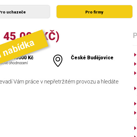
Pro uchazeče
Pro firmy
 45.000 KČ)
í nabídka
000 - 45000 Kč
České Budějovice
dové ohodnocení
Nevadí Vám práce v nepřetržitém provozu a hledáte