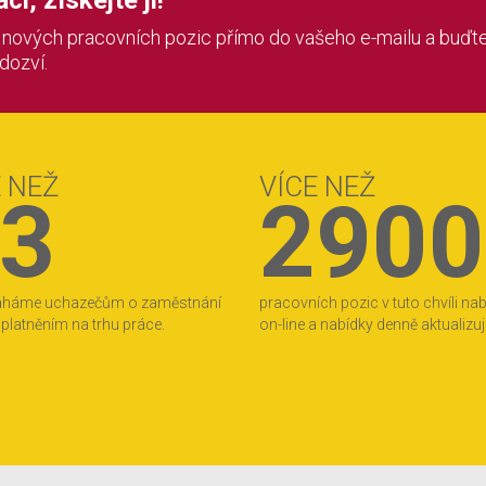
i, získejte ji!
í nových pracovních pozic přímo do vašeho e-mailu a buďte
 dozví.
E NEŽ
VÍCE NEŽ
3
2900
áháme uchazečům o zaměstnání
pracovních pozic v tuto chvíli na
 uplatněním na trhu práce.
on-line a nabídky denně aktualizu