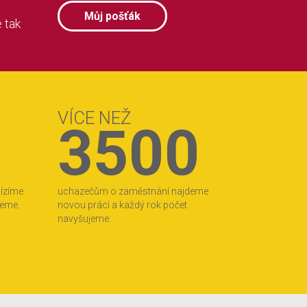
Můj pošťák
 tak
VÍCE NEŽ
3500
bízíme
uchazečům o zaměstnání najdeme
jeme.
novou práci a každý rok počet
navyšujeme.