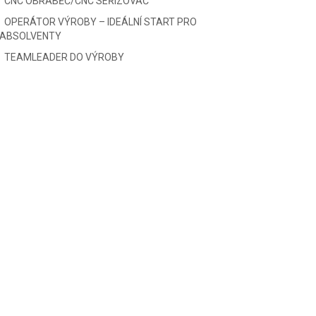
CNC OBRÁBĚČ/CNC SEŘIZOVAČ
OPERÁTOR VÝROBY – IDEÁLNÍ START PRO
ABSOLVENTY
TEAMLEADER DO VÝROBY