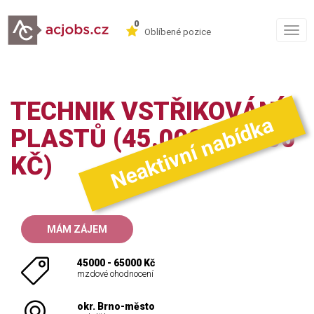
0
Togg
Oblíbené pozice
navig
TECHNIK VSTŘIKOVÁNÍ
Neaktivní nabídka
PLASTŮ (45.000-65.000
KČ)
MÁM ZÁJEM
45000 - 65000 Kč
mzdové ohodnocení
okr. Brno-město