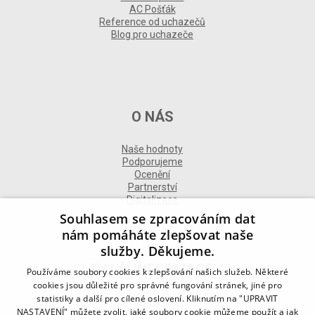
AC Pošťák
Reference od uchazečů
Blog pro uchazeče
O NÁS
Naše hodnoty
Podporujeme
Ocenění
Partnerství
Digitalizace
Souhlasem se zpracováním dat
nám pomáháte zlepšovat naše
služby. Děkujeme.
DALŠÍ INFORMACE
Používáme soubory cookies k zlepšování našich služeb. Některé
cookies jsou důležité pro správné fungování stránek, jiné pro
statistiky a další pro cílené oslovení. Kliknutím na "UPRAVIT
Kontakt
NASTAVENÍ" můžete zvolit, jaké soubory cookie můžeme použít a jak
Naše odborné divize