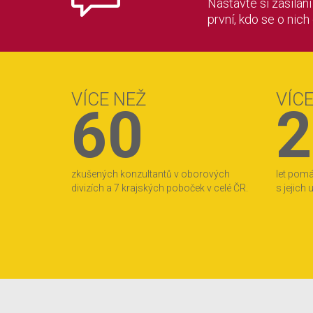
Nastavte si zasílán
první, kdo se o nich
VÍCE NEŽ
VÍC
60
2
zkušených konzultantů v oborových
let pom
divizích a 7 krajských poboček v celé ČR.
s jejich