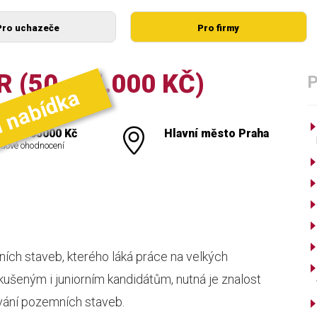
Pro uchazeče
Pro firmy
 (50–65.000 KČ)
í nabídka
000 - 65000 Kč
Hlavní město Praha
dové ohodnocení
ch staveb, kterého láká práce na velkých
ušeným i juniorním kandidátům, nutná je znalost
ování pozemních staveb.