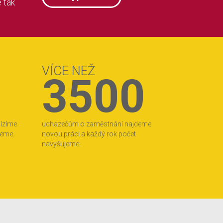
 tak
VÍCE NEŽ
3500
bízíme
uchazečům o zaměstnání najdeme
jeme.
novou práci a každý rok počet
navyšujeme.