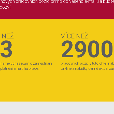
í nových pracovních pozic přímo do vašeho e-mailu a buďte
 dozví.
E NEŽ
VÍCE NEŽ
3
2900
áháme uchazečům o zaměstnání
pracovních pozic v tuto chvíli na
 uplatněním na trhu práce.
on-line a nabídky denně aktualizu