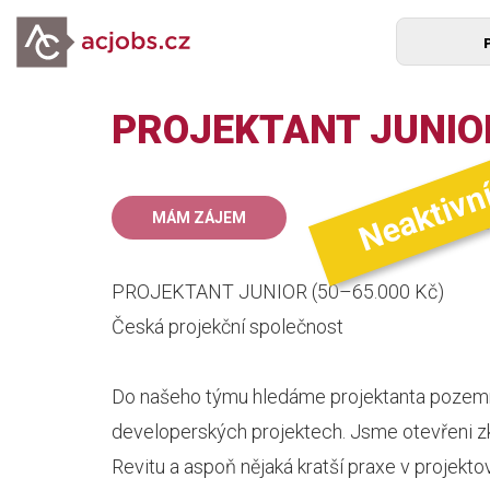
PROJEKTANT JUNIOR
Neaktivn
50
MÁM ZÁJEM
mz
PROJEKTANT JUNIOR (50–65.000 Kč)
Česká projekční společnost
Do našeho týmu hledáme projektanta pozemní
developerských projektech. Jsme otevřeni zk
Revitu a aspoň nějaká kratší praxe v projekt